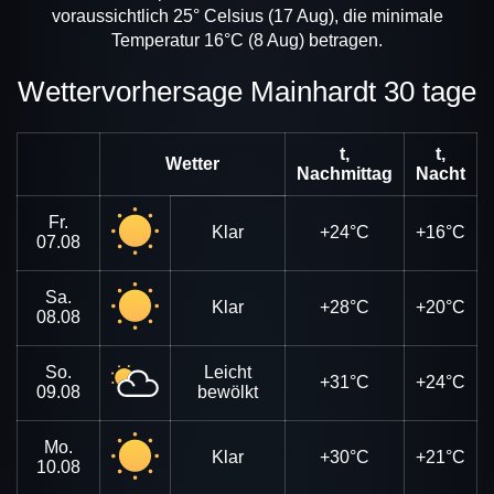
voraussichtlich 25° Celsius (17 Aug), die minimale
Temperatur 16°C (8 Aug) betragen.
Wettervorhersage Mainhardt 30 tage
t,
t,
Wetter
Nachmittag
Nacht
Fr.
Klar
+24°C
+16°C
07.08
Sa.
Klar
+28°C
+20°C
08.08
So.
Leicht
+31°C
+24°C
09.08
bewölkt
Mo.
Klar
+30°C
+21°C
10.08