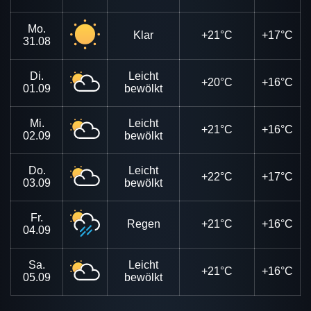
Mo.
Klar
+21°C
+17°C
31.08
Di.
Leicht
+20°C
+16°C
01.09
bewölkt
Mi.
Leicht
+21°C
+16°C
02.09
bewölkt
Do.
Leicht
+22°C
+17°C
03.09
bewölkt
Fr.
Regen
+21°C
+16°C
04.09
Sa.
Leicht
+21°C
+16°C
05.09
bewölkt