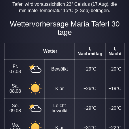
Taferl wird voraussichtlich 23° Celsius (17 Aug), die
minimale Temperatur 15°C (2 Sep) betragen.
Wettervorhersage Maria Taferl 30
tage
t,
t,
Wetter
Nachmittag
Nacht
Fr.
Bewölkt
+29°C
+20°C
07.08
Sa.
Klar
+26°C
+19°C
08.08
So.
Leicht
+29°C
+20°C
09.08
bewölkt
Mo.
Klar
+31°C
+22°C