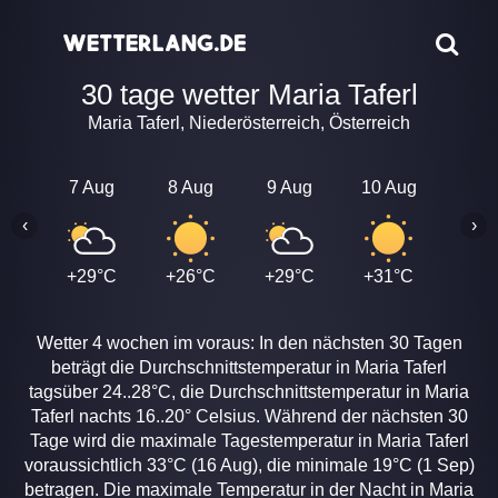
30 tage wetter Maria Taferl
Maria Taferl, Niederösterreich, Österreich
7 Aug
8 Aug
9 Aug
10 Aug
11 A
‹
›
+29°C
+26°C
+29°C
+31°C
+31
Wetter 4 wochen im voraus: In den nächsten 30 Tagen
beträgt die Durchschnittstemperatur in Maria Taferl
tagsüber 24..28°C, die Durchschnittstemperatur in Maria
Taferl nachts 16..20° Celsius. Während der nächsten 30
Tage wird die maximale Tagestemperatur in Maria Taferl
voraussichtlich 33°C (16 Aug), die minimale 19°C (1 Sep)
betragen. Die maximale Temperatur in der Nacht in Maria