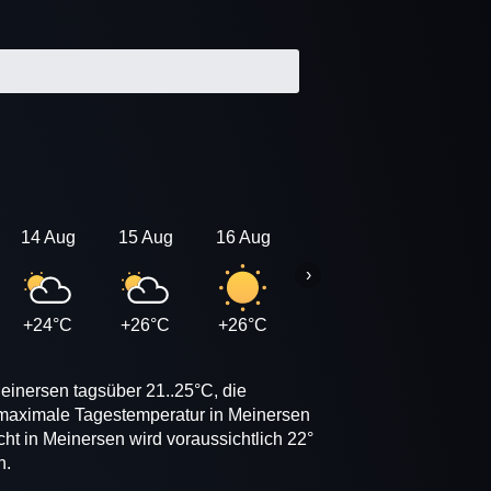
14 Aug
15 Aug
16 Aug
17 Aug
18 Aug
›
+24°C
+26°C
+26°C
+26°C
+25°C
einersen tagsüber 21..25°C, die
 maximale Tagestemperatur in Meinersen
ht in Meinersen wird voraussichtlich 22°
n.