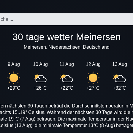
30 tage wetter Meinersen
Meinersen, Niedersachsen, Deutschland
9 Aug
10 Aug
11 Aug
12 Aug
13 Aug
+29°C
+26°C
+22°C
+27°C
+32°C
den nächsten 30 Tagen beträgt die Durchschnittstemperatur in M
nachts 15..19° Celsius. Während der nächsten 30 Tage wird die
male 19°C (7 Aug) betragen. Die maximale Temperatur in der Nac
elsius (13 Aug), die minimale Temperatur 13°C (8 Aug) betrage