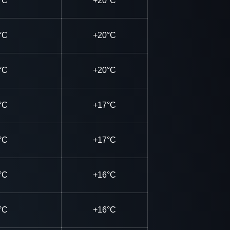
°C
+20°C
°C
+20°C
°C
+20°C
°C
+17°C
°C
+17°C
°C
+16°C
°C
+16°C