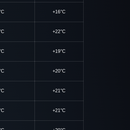
°C
+16°C
°C
+22°C
°C
+19°C
°C
+20°C
°C
+21°C
°C
+21°C