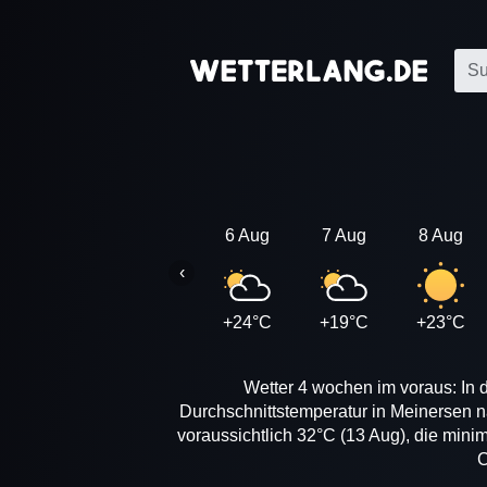
6 Aug
7 Aug
8 Aug
‹
+24°C
+19°C
+23°C
Wetter 4 wochen im voraus: In 
Durchschnittstemperatur in Meinersen 
voraussichtlich 32°C (13 Aug), die mini
C