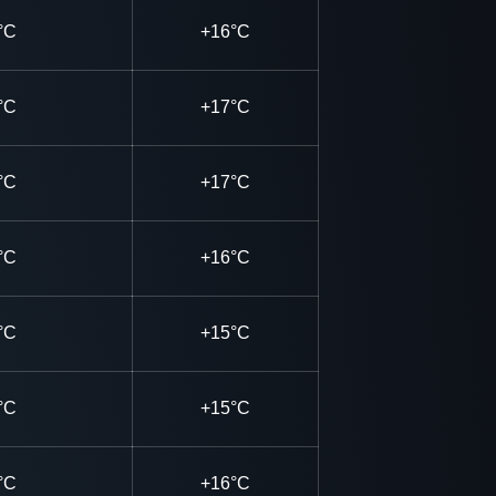
°C
+16°C
°C
+17°C
°C
+17°C
°C
+16°C
°C
+15°C
°C
+15°C
°C
+16°C