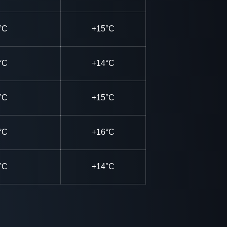
°C
+15°C
°C
+14°C
°C
+15°C
°C
+16°C
°C
+14°C