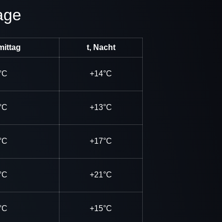
age
mittag
t, Nacht
°C
+14°C
°C
+13°C
°C
+17°C
°C
+21°C
°C
+15°C