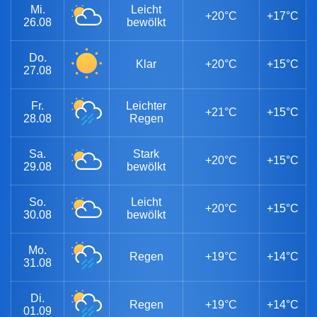
Mi.
Leicht
+20°C
+17°C
26.08
bewölkt
Do.
Klar
+20°C
+15°C
27.08
Fr.
Leichter
+21°C
+15°C
28.08
Regen
Sa.
Stark
+20°C
+15°C
29.08
bewölkt
So.
Leicht
+20°C
+15°C
30.08
bewölkt
Mo.
Regen
+19°C
+14°C
31.08
Di.
Regen
+19°C
+14°C
01.09