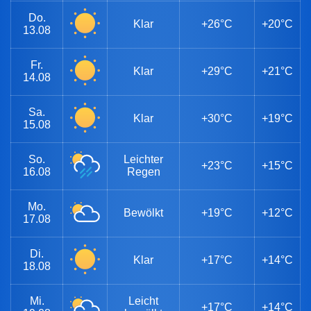
Do.
Klar
+26°C
+20°C
13.08
Fr.
Klar
+29°C
+21°C
14.08
Sa.
Klar
+30°C
+19°C
15.08
So.
Leichter
+23°C
+15°C
16.08
Regen
Mo.
Bewölkt
+19°C
+12°C
17.08
Di.
Klar
+17°C
+14°C
18.08
Mi.
Leicht
+17°C
+14°C