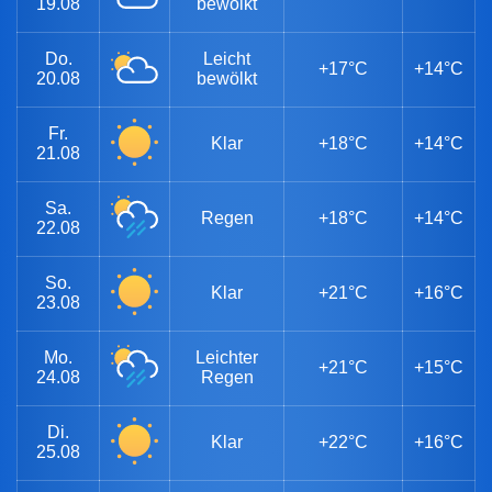
19.08
bewölkt
Do.
Leicht
+17°C
+14°C
20.08
bewölkt
Fr.
Klar
+18°C
+14°C
21.08
Sa.
Regen
+18°C
+14°C
22.08
So.
Klar
+21°C
+16°C
23.08
Mo.
Leichter
+21°C
+15°C
24.08
Regen
Di.
Klar
+22°C
+16°C
25.08