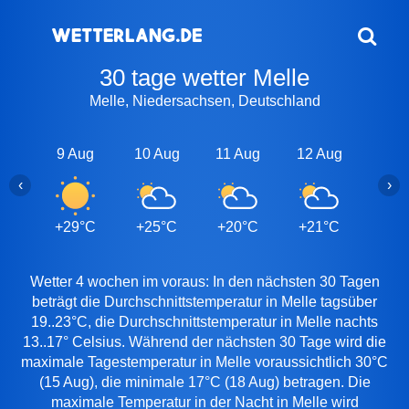
30 tage wetter Melle
Melle, Niedersachsen, Deutschland
9 Aug
10 Aug
11 Aug
12 Aug
13 A
‹
›
+29°C
+25°C
+20°C
+21°C
+26
Wetter 4 wochen im voraus: In den nächsten 30 Tagen
beträgt die Durchschnittstemperatur in Melle tagsüber
19..23°C, die Durchschnittstemperatur in Melle nachts
13..17° Celsius. Während der nächsten 30 Tage wird die
maximale Tagestemperatur in Melle voraussichtlich 30°C
(15 Aug), die minimale 17°C (18 Aug) betragen. Die
maximale Temperatur in der Nacht in Melle wird