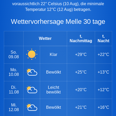
voraussichtlich 22° Celsius (10 Aug), die minimale
Temperatur 12°C (12 Aug) betragen.
Wettervorhersage Melle 30 tage
t,
t,
Wetter
Nachmittag
Nacht
So.
Klar
+29°C
+22°C
09.08
Mo.
Bewölkt
+25°C
+13°C
10.08
Di.
Leicht
+20°C
+12°C
11.08
bewölkt
Mi.
Bewölkt
+21°C
+16°C
12.08