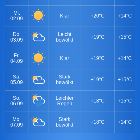
Mi.
Klar
+20°C
+14°C
02.09
Do.
Leicht
+19°C
+15°C
03.09
bewölkt
Fr.
Klar
+19°C
+14°C
04.09
Sa.
Stark
+19°C
+15°C
05.09
bewölkt
So.
Leichter
+18°C
+15°C
06.09
Regen
Mo.
Stark
+18°C
+14°C
07.09
bewölkt