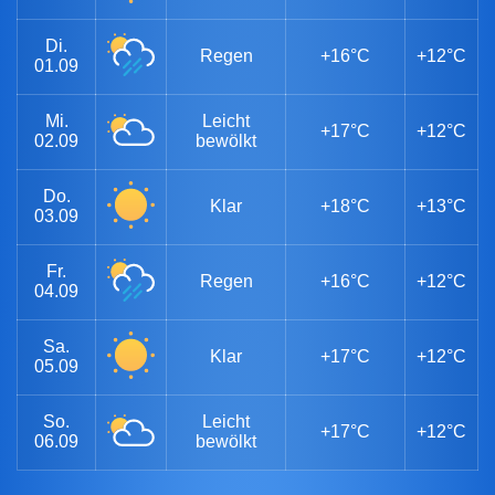
Di.
Regen
+16°C
+12°C
01.09
Mi.
Leicht
+17°C
+12°C
02.09
bewölkt
Do.
Klar
+18°C
+13°C
03.09
Fr.
Regen
+16°C
+12°C
04.09
Sa.
Klar
+17°C
+12°C
05.09
So.
Leicht
+17°C
+12°C
06.09
bewölkt