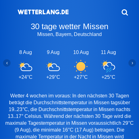
30 tage wetter Missen
Missen, Bayern, Deutschland
8 Aug
9 Aug
10 Aug
11 Aug
12 A
‹
›
+24°C
+29°C
+27°C
+25°C
+25
Wetter 4 wochen im voraus: In den nächsten 30 Tagen
beträgt die Durchschnittstemperatur in Missen tagsüber
19..23°C, die Durchschnittstemperatur in Missen nachts
13..17° Celsius. Während der nächsten 30 Tage wird die
maximale Tagestemperatur in Missen voraussichtlich 29°C
(9 Aug), die minimale 16°C (17 Aug) betragen. Die
maximale Temperatur in der Nacht in Missen wird