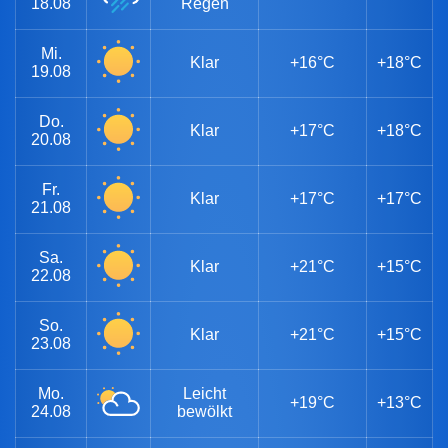
18.08
Regen
Mi.
Klar
+16°C
+18°C
19.08
Do.
Klar
+17°C
+18°C
20.08
Fr.
Klar
+17°C
+17°C
21.08
Sa.
Klar
+21°C
+15°C
22.08
So.
Klar
+21°C
+15°C
23.08
Mo.
Leicht
+19°C
+13°C
24.08
bewölkt