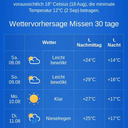
voraussichtlich 18° Celsius (18 Aug), die minimale
Temperatur 12°C (2 Sep) betragen.
Wettervorhersage Missen 30 tage
t,
t,
Wetter
Nachmittag
Nacht
Sa.
Leicht
+24°C
+14°C
08.08
bewölkt
So.
Leicht
+29°C
+16°C
09.08
bewölkt
Mo.
Klar
+27°C
+17°C
10.08
Di.
Nieselregen
+25°C
+17°C
11.08