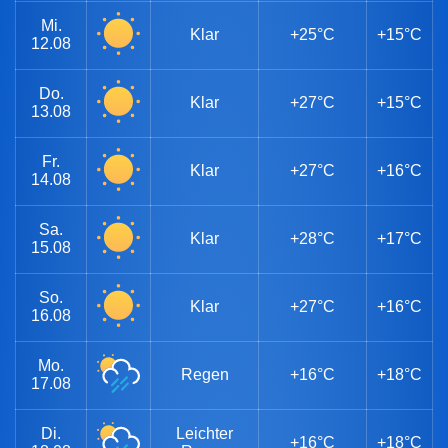
Mi.
Klar
+25°C
+15°C
12.08
Do.
Klar
+27°C
+15°C
13.08
Fr.
Klar
+27°C
+16°C
14.08
Sa.
Klar
+28°C
+17°C
15.08
So.
Klar
+27°C
+16°C
16.08
Mo.
Regen
+16°C
+18°C
17.08
Di.
Leichter
+16°C
+18°C