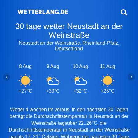
30 tage wetter Neustadt an der
Weinstraße
Neustadt an der Weinstraße, Rheinland-Pfalz,
Deutschland
8 Aug
9 Aug
10 Aug
11 Aug
12 A
‹
›
+27°C
+33°C
+32°C
+25°C
+27
Wetter 4 wochen im voraus: In den nächsten 30 Tagen
beträgt die Durchschnittstemperatur in Neustadt an der
Weinstraße tagsüber 22..26°C, die
Durchschnittstemperatur in Neustadt an der Weinstraße
nachts 17..21° Celsius. Während der nächsten 30 Tage