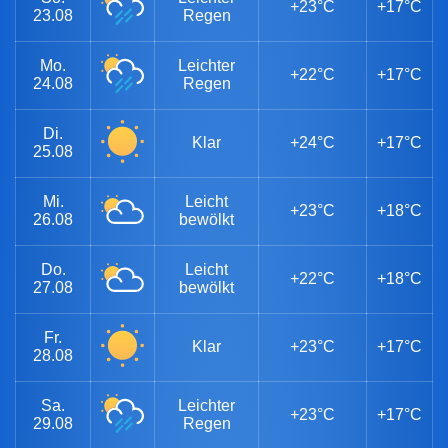
+23°C
+17°C
23.08
Regen
Mo.
Leichter
+22°C
+17°C
24.08
Regen
Di.
Klar
+24°C
+17°C
25.08
Mi.
Leicht
+23°C
+18°C
26.08
bewölkt
Do.
Leicht
+22°C
+18°C
27.08
bewölkt
Fr.
Klar
+23°C
+17°C
28.08
Sa.
Leichter
+23°C
+17°C
29.08
Regen