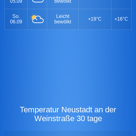
05.09
bewölkt
So.
Leicht
+19°C
+16°C
06.09
bewölkt
Temperatur Neustadt an der
Weinstraße 30 tage