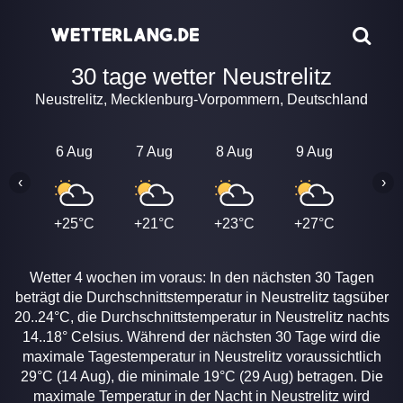
30 tage wetter Neustrelitz
Neustrelitz, Mecklenburg-Vorpommern, Deutschland
6 Aug
7 Aug
8 Aug
9 Aug
10 A
‹
›
+25°C
+21°C
+23°C
+27°C
+27
Wetter 4 wochen im voraus: In den nächsten 30 Tagen
beträgt die Durchschnittstemperatur in Neustrelitz tagsüber
20..24°C, die Durchschnittstemperatur in Neustrelitz nachts
14..18° Celsius. Während der nächsten 30 Tage wird die
maximale Tagestemperatur in Neustrelitz voraussichtlich
29°C (14 Aug), die minimale 19°C (29 Aug) betragen. Die
maximale Temperatur in der Nacht in Neustrelitz wird