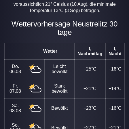
voraussichtlich 21° Celsius (10 Aug), die minimale
Temperatur 13°C (3 Sep) betragen.
Wettervorhersage Neustrelitz 30
tage
t,
t,
Wetter
Nachmittag
Nacht
Do.
Leicht
+25°C
+16°C
06.08
bewölkt
Fr.
Stark
+21°C
+14°C
07.08
bewölkt
Sa.
Bewölkt
+23°C
+16°C
08.08
So.
Bewölkt
+27°C
+21°C