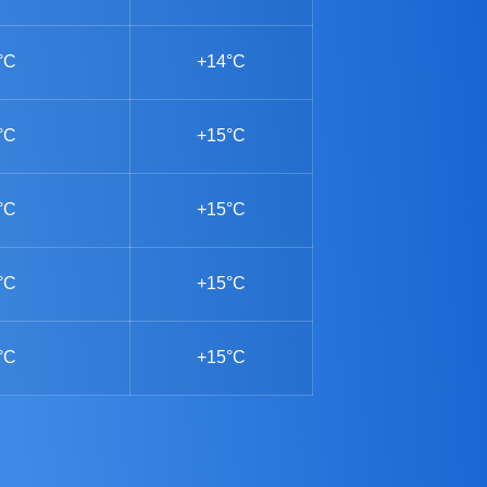
°C
+14°C
°C
+15°C
°C
+15°C
°C
+15°C
°C
+15°C