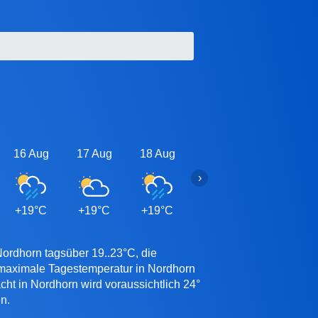
16 Aug
17 Aug
18 Aug
19 Aug
20 Aug
›
+19°C
+19°C
+19°C
+19°C
+19°C
Nordhorn tagsüber 19..23°C, die
 maximale Tagestemperatur in Nordhorn
cht in Nordhorn wird voraussichtlich 24°
n.