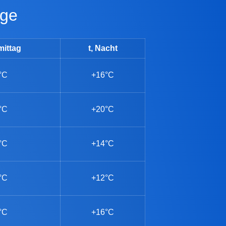
age
mittag
t, Nacht
°C
+16°C
°C
+20°C
°C
+14°C
°C
+12°C
°C
+16°C