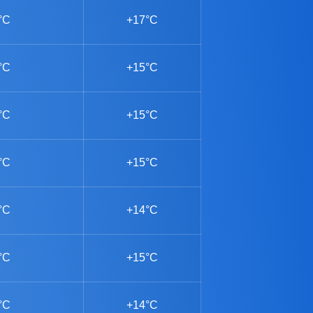
°C
+17°C
°C
+15°C
°C
+15°C
°C
+15°C
°C
+14°C
°C
+15°C
°C
+14°C