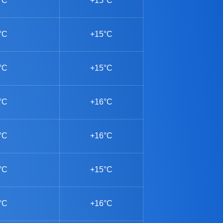
°C
+15°C
°C
+15°C
°C
+15°C
°C
+16°C
°C
+16°C
°C
+15°C
°C
+16°C