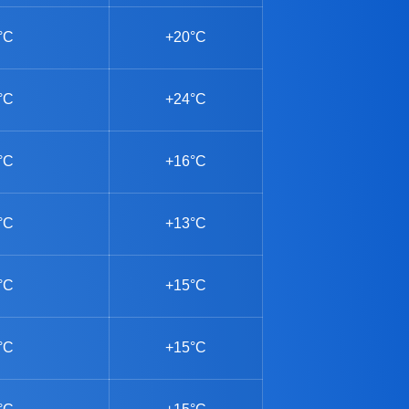
°C
+20°C
°C
+24°C
°C
+16°C
°C
+13°C
°C
+15°C
°C
+15°C