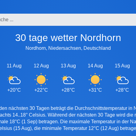
30 tage wetter Nordhorn
Nordhorn, Niedersachsen, Deutschland
11 Aug
12 Aug
13 Aug
14 Aug
15 Aug
+20°C
+22°C
+28°C
+31°C
+28°C
den nächsten 30 Tagen beträgt die Durchschnittstemperatur in 
nachts 14..18° Celsius. Während der nächsten 30 Tage wird die
male 18°C (1 Sep) betragen. Die maximale Temperatur in der Na
elsius (15 Aug), die minimale Temperatur 12°C (12 Aug) betrage