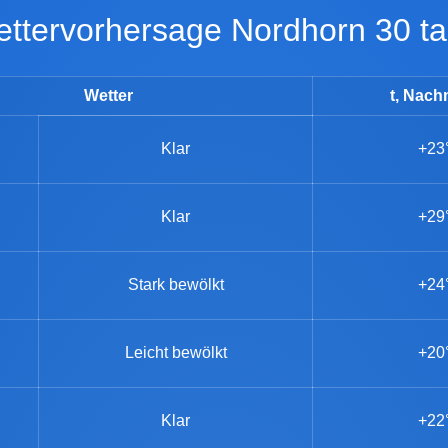
Wettervorhersage Nordhorn 30 t
Wetter
t, Nach
Klar
+23
Klar
+29
Stark bewölkt
+24
Leicht bewölkt
+20
Klar
+22