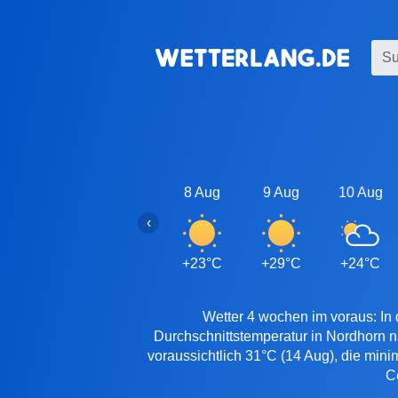
8 Aug
9 Aug
10 Aug
‹
+23°C
+29°C
+24°C
Wetter 4 wochen im voraus: In 
Durchschnittstemperatur in Nordhorn 
voraussichtlich 31°C (14 Aug), die mini
C