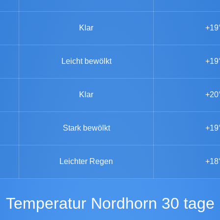
Klar
+19
Leicht bewölkt
+19
Klar
+20
Stark bewölkt
+19
Leichter Regen
+18
Temperatur Nordhorn 30 tage