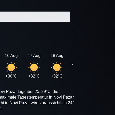
16 Aug
17 Aug
18 Aug
19 Aug
20 Aug
›
+30°C
+32°C
+32°C
+31°C
+31°C
ovi Pazar tagsüber 25..29°C, die
 maximale Tagestemperatur in Novi Pazar
t in Novi Pazar wird voraussichtlich 24°
n.