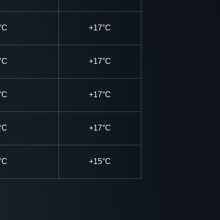
°C
+17°C
°C
+17°C
°C
+17°C
°C
+17°C
°C
+15°C