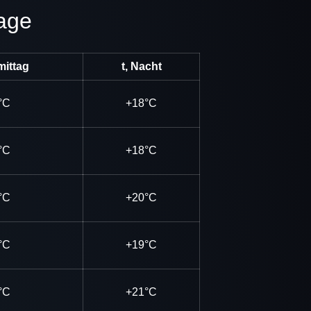
tage
mittag
t, Nacht
°C
+18°C
°C
+18°C
°C
+20°C
°C
+19°C
°C
+21°C