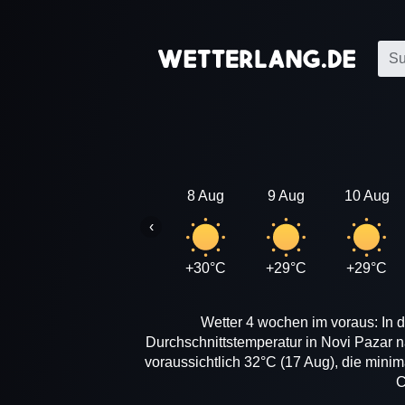
8 Aug
9 Aug
10 Aug
‹
+30°C
+29°C
+29°C
Wetter 4 wochen im voraus: In d
Durchschnittstemperatur in Novi Pazar 
voraussichtlich 32°C (17 Aug), die mini
C