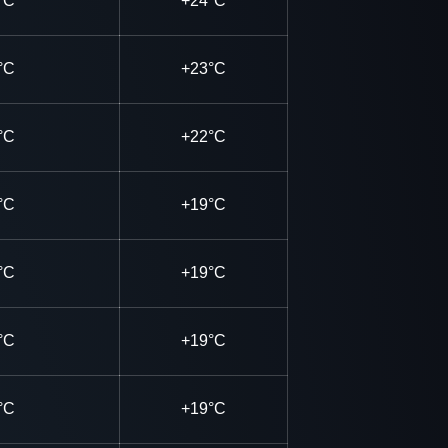
°C
+24°C
°C
+23°C
°C
+22°C
°C
+19°C
°C
+19°C
°C
+19°C
°C
+19°C