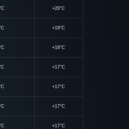
°C
+20°C
°C
+19°C
°C
+18°C
°C
+17°C
°C
+17°C
°C
+17°C
°C
+17°C