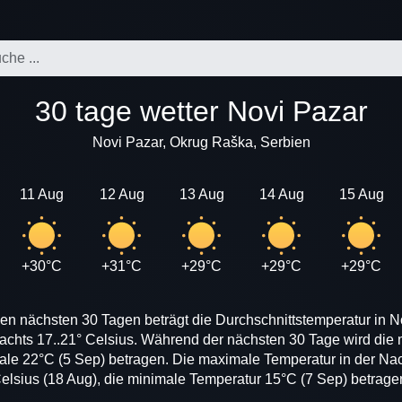
30 tage wetter Novi Pazar
Novi Pazar, Okrug Raška, Serbien
11 Aug
12 Aug
13 Aug
14 Aug
15 Aug
+30°C
+31°C
+29°C
+29°C
+29°C
en nächsten 30 Tagen beträgt die Durchschnittstemperatur in N
nachts 17..21° Celsius. Während der nächsten 30 Tage wird die
male 22°C (5 Sep) betragen. Die maximale Temperatur in der Nach
elsius (18 Aug), die minimale Temperatur 15°C (7 Sep) betrage