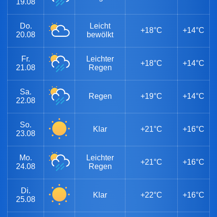
19.08
Do.
Leicht
+18°C
+14°C
20.08
bewölkt
Fr.
Leichter
+18°C
+14°C
21.08
Regen
Sa.
Regen
+19°C
+14°C
22.08
So.
Klar
+21°C
+16°C
23.08
Mo.
Leichter
+21°C
+16°C
24.08
Regen
Di.
Klar
+22°C
+16°C
25.08