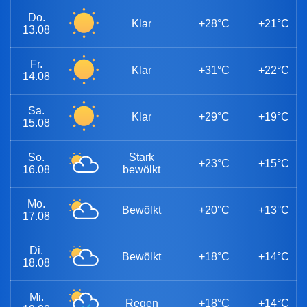
Do.
Klar
+28°C
+21°C
13.08
Fr.
Klar
+31°C
+22°C
14.08
Sa.
Klar
+29°C
+19°C
15.08
So.
Stark
+23°C
+15°C
16.08
bewölkt
Mo.
Bewölkt
+20°C
+13°C
17.08
Di.
Bewölkt
+18°C
+14°C
18.08
Mi.
Regen
+18°C
+14°C