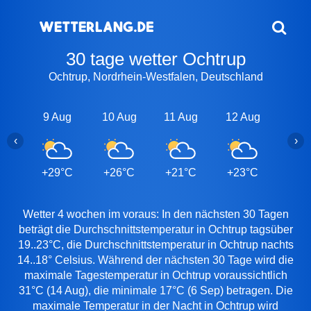
30 tage wetter Ochtrup
Ochtrup, Nordrhein-Westfalen, Deutschland
9 Aug
10 Aug
11 Aug
12 Aug
13 A
‹
›
+29°C
+26°C
+21°C
+23°C
+28
Wetter 4 wochen im voraus: In den nächsten 30 Tagen
beträgt die Durchschnittstemperatur in Ochtrup tagsüber
19..23°C, die Durchschnittstemperatur in Ochtrup nachts
14..18° Celsius. Während der nächsten 30 Tage wird die
maximale Tagestemperatur in Ochtrup voraussichtlich
31°C (14 Aug), die minimale 17°C (6 Sep) betragen. Die
maximale Temperatur in der Nacht in Ochtrup wird