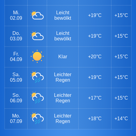
Mi.
Leicht
+19°C
+15°C
02.09
bewölkt
Do.
Leicht
+19°C
+15°C
03.09
bewölkt
Fr.
Klar
+20°C
+15°C
04.09
Sa.
Leichter
+19°C
+15°C
05.09
Regen
So.
Leichter
+17°C
+15°C
06.09
Regen
Mo.
Leichter
+18°C
+14°C
07.09
Regen