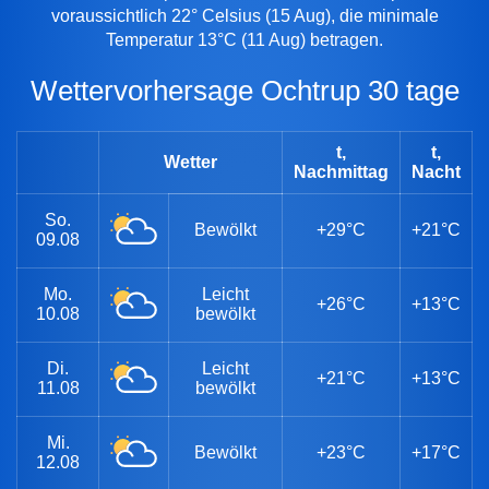
voraussichtlich 22° Celsius (15 Aug), die minimale
Temperatur 13°C (11 Aug) betragen.
Wettervorhersage Ochtrup 30 tage
t,
t,
Wetter
Nachmittag
Nacht
So.
Bewölkt
+29°C
+21°C
09.08
Mo.
Leicht
+26°C
+13°C
10.08
bewölkt
Di.
Leicht
+21°C
+13°C
11.08
bewölkt
Mi.
Bewölkt
+23°C
+17°C
12.08