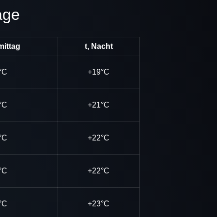
age
mittag
t, Nacht
°C
+19°C
°C
+21°C
°C
+22°C
°C
+22°C
°C
+23°C