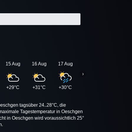
15 Aug
16 Aug
17 Aug
18 Aug
19 Aug
›
+29°C
+31°C
+30°C
+30°C
+30°C
Oeschgen tagsüber 24..28°C, die
e maximale Tagestemperatur in Oeschgen
cht in Oeschgen wird voraussichtlich 25°
n.