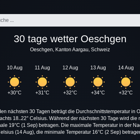
30 tage wetter Oeschgen
Oeschgen, Kanton Aargau, Schweiz
10 Aug
11 Aug
12 Aug
13 Aug
14 Aug
+30°C
+31°C
+32°C
+34°C
+32°C
den nächsten 30 Tagen beträgt die Durchschnittstemperatur in 
achts 18..22° Celsius. Während der nächsten 30 Tage wird di
male 19°C (1 Sep) betragen. Die maximale Temperatur in der Na
elsius (14 Aug), die minimale Temperatur 16°C (2 Sep) betrage