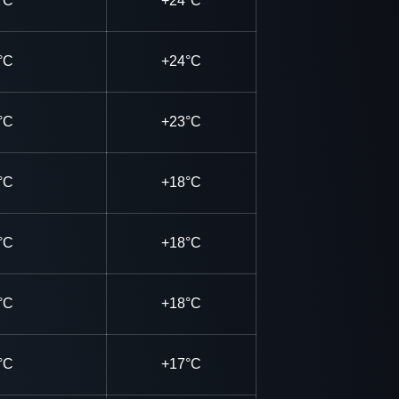
°C
+24°C
°C
+24°C
°C
+23°C
°C
+18°C
°C
+18°C
°C
+18°C
°C
+17°C