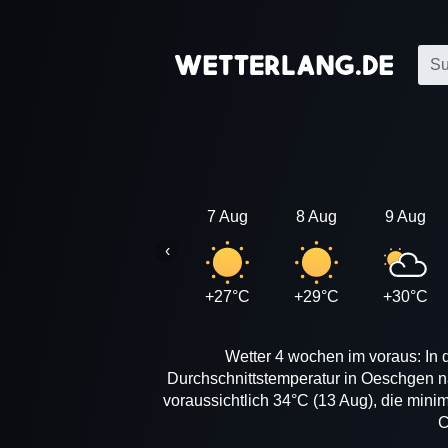
7 Aug
8 Aug
9 Aug
‹
+27°C
+29°C
+30°C
Wetter 4 wochen im voraus: In 
Durchschnittstemperatur in Oeschgen n
voraussichtlich 34°C (13 Aug), die mini
C