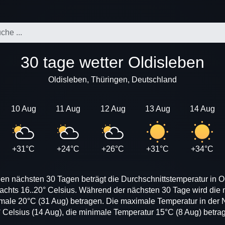
30 tage wetter Oldisleben
Oldisleben, Thüringen, Deutschland
10 Aug
11 Aug
12 Aug
13 Aug
14 Aug
+31°C
+24°C
+26°C
+31°C
+34°C
en nächsten 30 Tagen beträgt die Durchschnittstemperatur in O
nachts 16..20° Celsius. Während der nächsten 30 Tage wird die
imale 20°C (31 Aug) betragen. Die maximale Temperatur in der N
 Celsius (14 Aug), die minimale Temperatur 15°C (8 Aug) betra