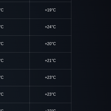
°C
+19°C
°C
+24°C
°C
+20°C
°C
+21°C
°C
+23°C
°C
+23°C