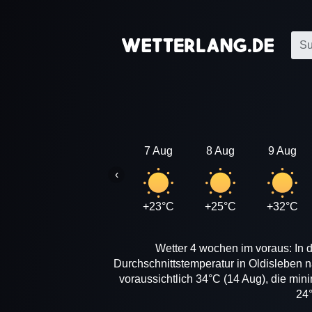
7 Aug
8 Aug
9 Aug
‹
+23°C
+25°C
+32°C
Wetter 4 wochen im voraus: In d
Durchschnittstemperatur in Oldisleben 
voraussichtlich 34°C (14 Aug), die min
24°