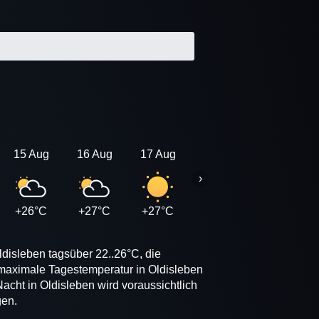
15 Aug
16 Aug
17 Aug
18 Aug
19 Aug
›
+26°C
+27°C
+27°C
+26°C
+26°C
ldisleben tagsüber 22..26°C, die
 maximale Tagestemperatur in Oldisleben
acht in Oldisleben wird voraussichtlich
gen.