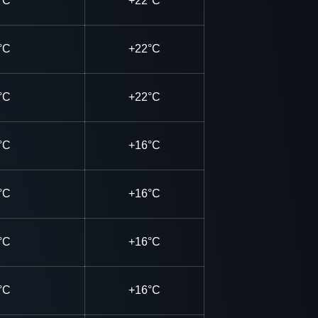
°C
+22°C
°C
+22°C
°C
+22°C
°C
+16°C
°C
+16°C
°C
+16°C
°C
+16°C