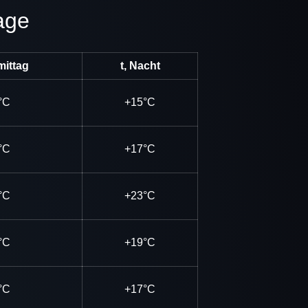
age
mittag
t, Nacht
°C
+15°C
°C
+17°C
°C
+23°C
°C
+19°C
°C
+17°C