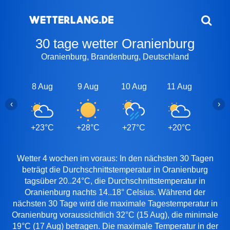
30 tage wetter Oranienburg
Oranienburg, Brandenburg, Deutschland
8 Aug
9 Aug
10 Aug
11 Aug
12 A
‹
›
+23°C
+28°C
+27°C
+20°C
+22
Wetter 4 wochen im voraus: In den nächsten 30 Tagen
beträgt die Durchschnittstemperatur in Oranienburg
tagsüber 20..24°C, die Durchschnittstemperatur in
Oranienburg nachts 14..18° Celsius. Während der
nächsten 30 Tage wird die maximale Tagestemperatur in
Oranienburg voraussichtlich 32°C (15 Aug), die minimale
19°C (17 Aug) betragen. Die maximale Temperatur in der