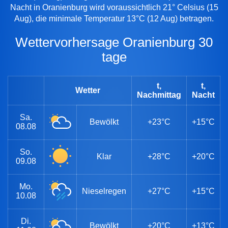
Nacht in Oranienburg wird voraussichtlich 21° Celsius (15
Aug), die minimale Temperatur 13°C (12 Aug) betragen.
Wettervorhersage Oranienburg 30
tage
t,
t,
Wetter
Nachmittag
Nacht
Sa.
Bewölkt
+23°C
+15°C
08.08
So.
Klar
+28°C
+20°C
09.08
Mo.
Nieselregen
+27°C
+15°C
10.08
Di.
Bewölkt
+20°C
+13°C