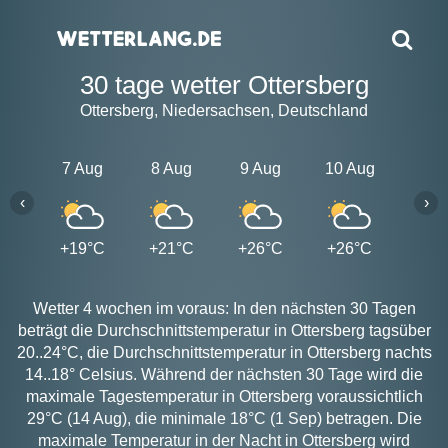
30 tage wetter Ottersberg
Ottersberg, Niedersachsen, Deutschland
7 Aug
8 Aug
9 Aug
10 Aug
11 A
‹
›
+19°C
+21°C
+26°C
+26°C
+21
Wetter 4 wochen im voraus: In den nächsten 30 Tagen
beträgt die Durchschnittstemperatur in Ottersberg tagsüber
20..24°C, die Durchschnittstemperatur in Ottersberg nachts
14..18° Celsius. Während der nächsten 30 Tage wird die
maximale Tagestemperatur in Ottersberg voraussichtlich
29°C (14 Aug), die minimale 18°C (1 Sep) betragen. Die
maximale Temperatur in der Nacht in Ottersberg wird