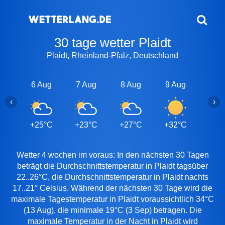
30 tage wetter Plaidt
Plaidt, Rheinland-Pfalz, Deutschland
6 Aug
7 Aug
8 Aug
9 Aug
10 A
‹
›
+25°C
+23°C
+27°C
+32°C
+30
Wetter 4 wochen im voraus: In den nächsten 30 Tagen
beträgt die Durchschnittstemperatur in Plaidt tagsüber
22..26°C, die Durchschnittstemperatur in Plaidt nachts
17..21° Celsius. Während der nächsten 30 Tage wird die
maximale Tagestemperatur in Plaidt voraussichtlich 34°C
(13 Aug), die minimale 19°C (3 Sep) betragen. Die
maximale Temperatur in der Nacht in Plaidt wird