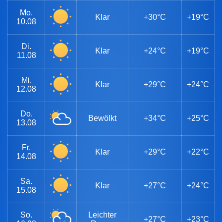
Mo.
Klar
+30°C
+19°C
10.08
Di.
Klar
+24°C
+19°C
11.08
Mi.
Klar
+29°C
+24°C
12.08
Do.
Bewölkt
+34°C
+25°C
13.08
Fr.
Klar
+29°C
+22°C
14.08
Sa.
Klar
+27°C
+24°C
15.08
So.
Leichter
+27°C
+23°C