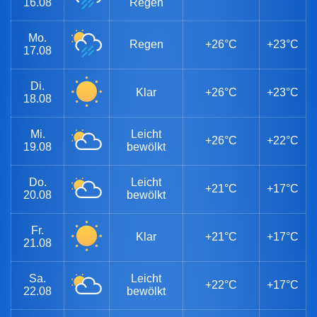
16.08
Regen
Mo.
Regen
+26°C
+23°C
17.08
Di.
Klar
+26°C
+23°C
18.08
Mi.
Leicht
+26°C
+22°C
19.08
bewölkt
Do.
Leicht
+21°C
+17°C
20.08
bewölkt
Fr.
Klar
+21°C
+17°C
21.08
Sa.
Leicht
+22°C
+17°C
22.08
bewölkt