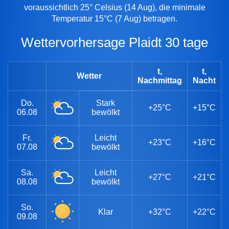
voraussichtlich 25° Celsius (14 Aug), die minimale
Temperatur 15°C (7 Aug) betragen.
Wettervorhersage Plaidt 30 tage
t,
t,
Wetter
Nachmittag
Nacht
Do.
Stark
+25°C
+15°C
06.08
bewölkt
Fr.
Leicht
+23°C
+16°C
07.08
bewölkt
Sa.
Leicht
+27°C
+21°C
08.08
bewölkt
So.
Klar
+32°C
+22°C
09.08