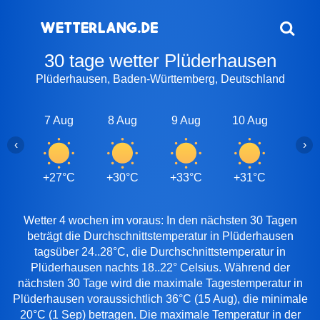
30 tage wetter Plüderhausen
Plüderhausen, Baden-Württemberg, Deutschland
7 Aug
8 Aug
9 Aug
10 Aug
11 A
‹
›
+27°C
+30°C
+33°C
+31°C
+29
Wetter 4 wochen im voraus: In den nächsten 30 Tagen
beträgt die Durchschnittstemperatur in Plüderhausen
tagsüber 24..28°C, die Durchschnittstemperatur in
Plüderhausen nachts 18..22° Celsius. Während der
nächsten 30 Tage wird die maximale Tagestemperatur in
Plüderhausen voraussichtlich 36°C (15 Aug), die minimale
20°C (1 Sep) betragen. Die maximale Temperatur in der