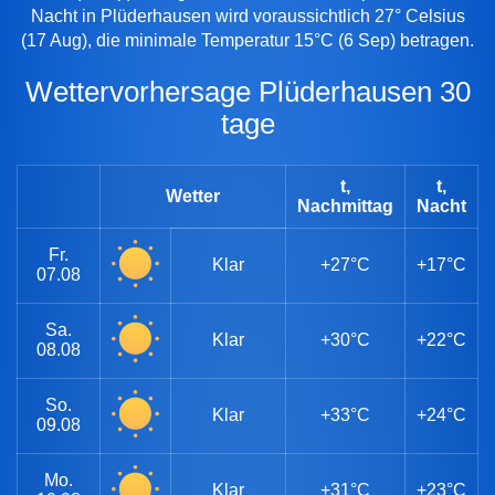
Nacht in Plüderhausen wird voraussichtlich 27° Celsius
(17 Aug), die minimale Temperatur 15°C (6 Sep) betragen.
Wettervorhersage Plüderhausen 30
tage
t,
t,
Wetter
Nachmittag
Nacht
Fr.
Klar
+27°C
+17°C
07.08
Sa.
Klar
+30°C
+22°C
08.08
So.
Klar
+33°C
+24°C
09.08
Mo.
Klar
+31°C
+23°C