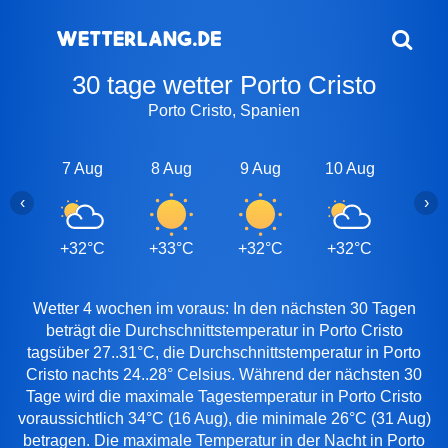
30 tage wetter Porto Cristo
Porto Cristo, Spanien
7 Aug
8 Aug
9 Aug
10 Aug
11 A
‹
›
+32°C
+33°C
+32°C
+32°C
+32
Wetter 4 wochen im voraus: In den nächsten 30 Tagen
beträgt die Durchschnittstemperatur in Porto Cristo
tagsüber 27..31°C, die Durchschnittstemperatur in Porto
Cristo nachts 24..28° Celsius. Während der nächsten 30
Tage wird die maximale Tagestemperatur in Porto Cristo
voraussichtlich 34°C (16 Aug), die minimale 26°C (31 Aug)
betragen. Die maximale Temperatur in der Nacht in Porto