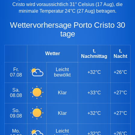
Cristo wird voraussichtlich 31° Celsius (17 Aug), die
minimale Temperatur 24°C (27 Aug) betragen.
Wettervorhersage Porto Cristo 30
tage
t,
t,
Wetter
Nachmittag
Nacht
Fr.
Leicht
+32°C
+26°C
07.08
bewölkt
Sa.
Klar
+33°C
+27°C
08.08
So.
Klar
+32°C
+27°C
09.08
Mo.
Leicht
+32°C
+26°C