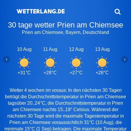
30 tage wetter Prien am Chiemsee
Prien am Chiemsee, Bayern, Deutschland
10 Aug
11 Aug
12 Aug
13 Aug
14 A
‹
›
+31°C
+28°C
+27°C
+28°C
+28
Wetter 4 wochen im voraus: In den nächsten 30 Tagen
beträgt die Durchschnittstemperatur in Prien am Chiemsee
tagsüber 20..24°C, die Durchschnittstemperatur in Prien
am Chiemsee nachts 15..19° Celsius. Während der
nächsten 30 Tage wird die maximale Tagestemperatur in
Prien am Chiemsee voraussichtlich 31°C (10 Aug), die
minimale 15°C (1 Sep) betragen. Die maximale Temperatur