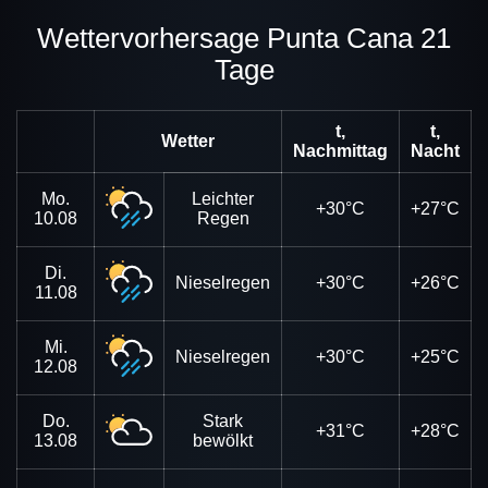
Wettervorhersage Punta Cana 21
Tage
t,
t,
Wetter
Nachmittag
Nacht
Mo.
Leichter
+30°C
+27°C
10.08
Regen
Di.
Nieselregen
+30°C
+26°C
11.08
Mi.
Nieselregen
+30°C
+25°C
12.08
Do.
Stark
+31°C
+28°C
13.08
bewölkt