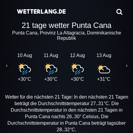
21 tage wetter Punta Cana
Punta Cana, Provinz La Altagracia, Dominikanische
Republik
10 Aug
11 Aug
12 Aug
13 Aug
14 A
‹
›
+30°C
+30°C
+30°C
+31°C
+30
Wetter für die nächsten 21 Tage: In den nächsten 21 Tagen
beträgt die Durchschnittstemperatur 27..31°C. Die
Durchschnittstemperatur in den nächsten 21 Tagen in
Punta Cana nachts 26..30° Celsius, Die
Durchschnittstemperatur in Punta Cana beträgt tagsüber
28..32°C.