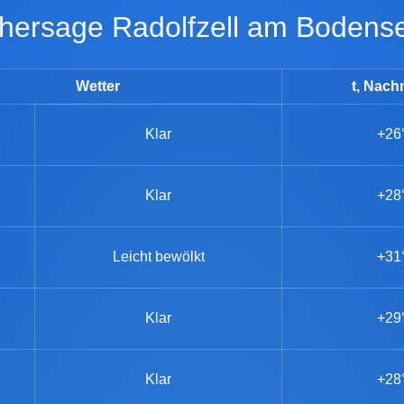
orhersage Radolfzell am Bodens
Wetter
t, Nach
Klar
+26
Klar
+28
Leicht bewölkt
+31
Klar
+29
Klar
+28