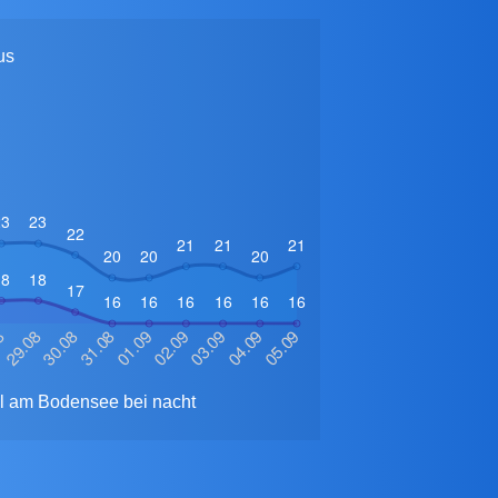
us
ll am Bodensee bei nacht