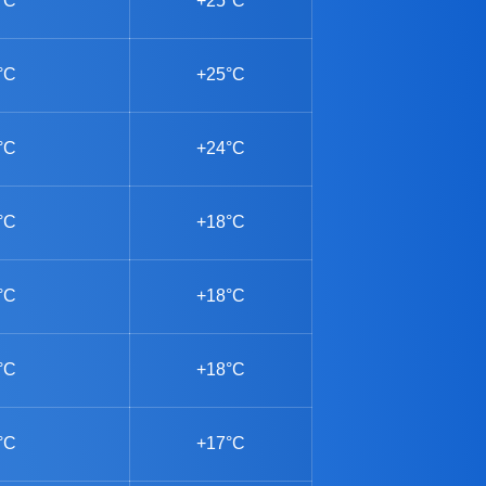
°C
+25°C
°C
+25°C
°C
+24°C
°C
+18°C
°C
+18°C
°C
+18°C
°C
+17°C