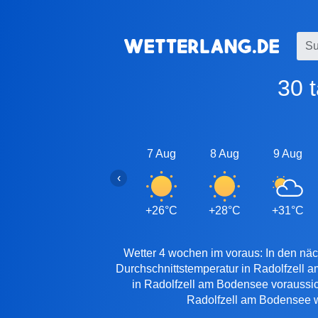
30
7 Aug
8 Aug
9 Aug
‹
+26°C
+28°C
+31°C
Wetter 4 wochen im voraus: In den näc
Durchschnittstemperatur in Radolfzell 
in Radolfzell am Bodensee voraussic
Radolfzell am Bodensee wi