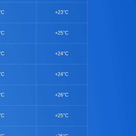
°C
+23°C
°C
+25°C
°C
+24°C
°C
+24°C
°C
+26°C
°C
+25°C