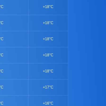
°C
+18°C
°C
+18°C
°C
+18°C
°C
+18°C
°C
+18°C
°C
+17°C
°C
+16°C