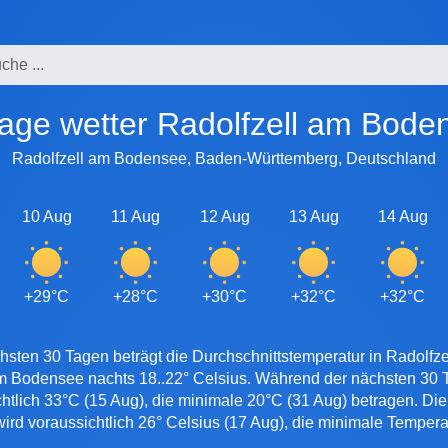
 tage wetter Radolfzell am Bode
Radolfzell am Bodensee, Baden-Württemberg, Deutschland
10 Aug
11 Aug
12 Aug
13 Aug
14 Aug
+29°C
+28°C
+30°C
+32°C
+32°C
hsten 30 Tagen beträgt die Durchschnittstemperatur in Radolfz
am Bodensee nachts 18..22° Celsius. Während der nächsten 30
htlich 33°C (15 Aug), die minimale 20°C (31 Aug) betragen. Die
rd voraussichtlich 26° Celsius (17 Aug), die minimale Tempera