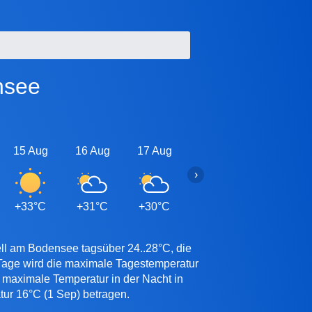
nsee
15 Aug
16 Aug
17 Aug
18 Aug
19 Aug
›
+33°C
+31°C
+30°C
+30°C
+30°C
ell am Bodensee tagsüber 24..28°C, die
 Tage wird die maximale Tagestemperatur
 maximale Temperatur in der Nacht in
tur 16°C (1 Sep) betragen.