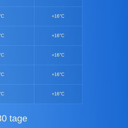
°C
+16°C
°C
+16°C
°C
+16°C
°C
+16°C
°C
+16°C
30 tage