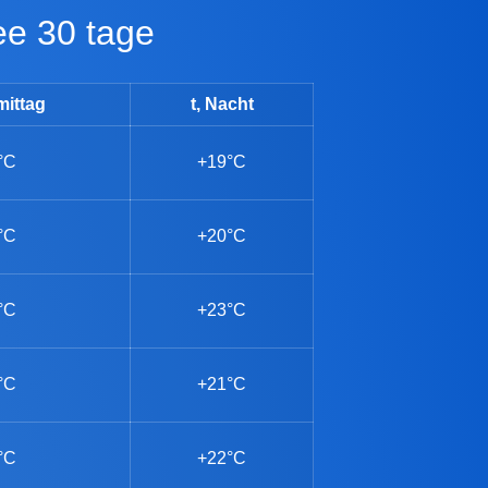
ee 30 tage
mittag
t, Nacht
°C
+19°C
°C
+20°C
°C
+23°C
°C
+21°C
°C
+22°C