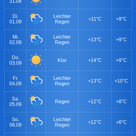
31.08
Di.
Leichter
+11°C
+9°C
01.09
Regen
Mi.
Leichter
+13°C
+9°C
02.09
Regen
Do.
Klar
+14°C
+9°C
03.09
Fr.
Leichter
+13°C
+10°C
04.09
Regen
Sa.
Regen
+12°C
+8°C
05.09
So.
Leichter
+12°C
+8°C
06.09
Regen