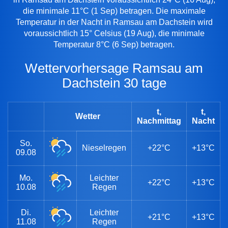
die minimale 11°C (1 Sep) betragen. Die maximale
Temperatur in der Nacht in Ramsau am Dachstein wird
voraussichtlich 15° Celsius (19 Aug), die minimale
Temperatur 8°C (6 Sep) betragen.
Wettervorhersage Ramsau am
Dachstein 30 tage
t,
t,
Wetter
Nachmittag
Nacht
So.
Nieselregen
+22°C
+13°C
09.08
Mo.
Leichter
+22°C
+13°C
10.08
Regen
Di.
Leichter
+21°C
+13°C
11.08
Regen