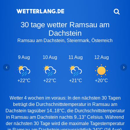
30 tage wetter Ramsau am
Dachstein
Ramsau am Dachstein, Steiermark, Österreich
9 Aug
10 Aug
11 Aug
12 Aug
13 A
‹
›
+22°C
+22°C
+21°C
+20°C
+20
Wetter 4 wochen im voraus: In den nächsten 30 Tagen
beträgt die Durchschnittstemperatur in Ramsau am
Dachstein tagsüber 14..18°C, die Durchschnittstemperatur
in Ramsau am Dachstein nachts 9..13° Celsius. Während
der nächsten 30 Tage wird die maximale Tagestemperatur
in Ramsau am Dachstein voraussichtlich 24°C (16 Aug),