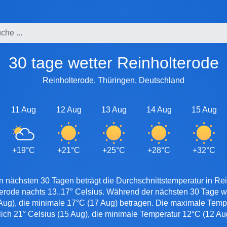
30 tage wetter Reinholterode
Reinholterode, Thüringen, Deutschland
11 Aug
12 Aug
13 Aug
14 Aug
15 Aug
+19°C
+21°C
+25°C
+28°C
+32°C
n nächsten 30 Tagen beträgt die Durchschnittstemperatur in Rei
terode nachts 13..17° Celsius. Während der nächsten 30 Tage w
Aug), die minimale 17°C (17 Aug) betragen. Die maximale Tempe
lich 21° Celsius (15 Aug), die minimale Temperatur 12°C (12 Au