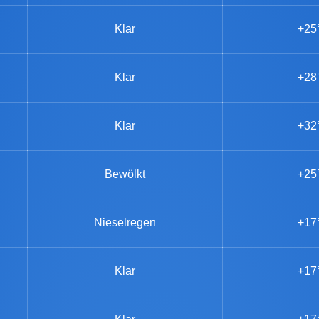
Klar
+25
Klar
+28
Klar
+32
Bewölkt
+25
Nieselregen
+17
Klar
+17