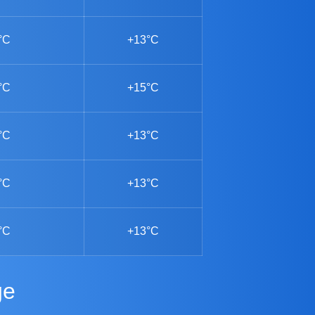
°C
+13°C
°C
+15°C
°C
+13°C
°C
+13°C
°C
+13°C
ge