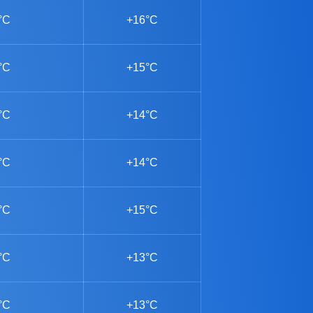
°C
+16°C
°C
+15°C
°C
+14°C
°C
+14°C
°C
+15°C
°C
+13°C
°C
+13°C