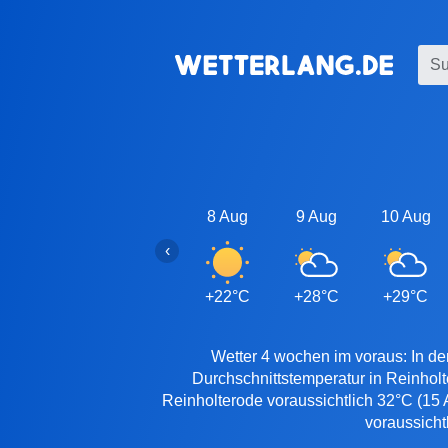
8 Aug
9 Aug
10 Aug
‹
+22°C
+28°C
+29°C
Wetter 4 wochen im voraus: In de
Durchschnittstemperatur in Reinhol
Reinholterode voraussichtlich 32°C (15 
voraussicht