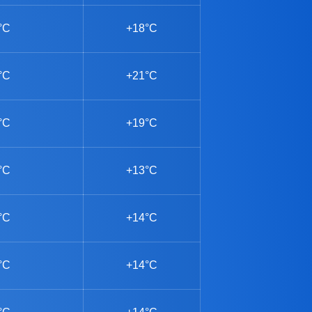
°C
+18°C
°C
+21°C
°C
+19°C
°C
+13°C
°C
+14°C
°C
+14°C