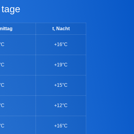
 tage
mittag
t, Nacht
°C
+16°C
°C
+19°C
°C
+15°C
°C
+12°C
°C
+16°C