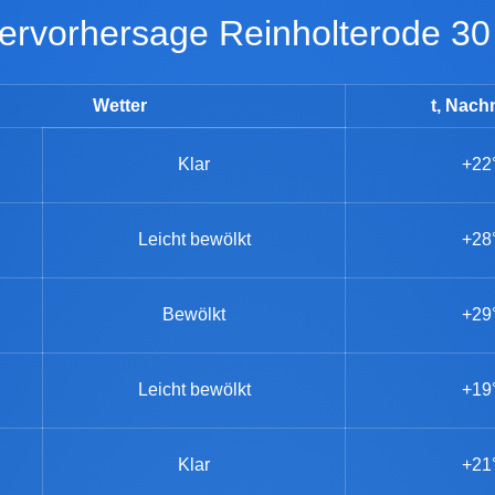
ttervorhersage Reinholterode 30
Wetter
t, Nach
Klar
+22
Leicht bewölkt
+28
Bewölkt
+29
Leicht bewölkt
+19
Klar
+21