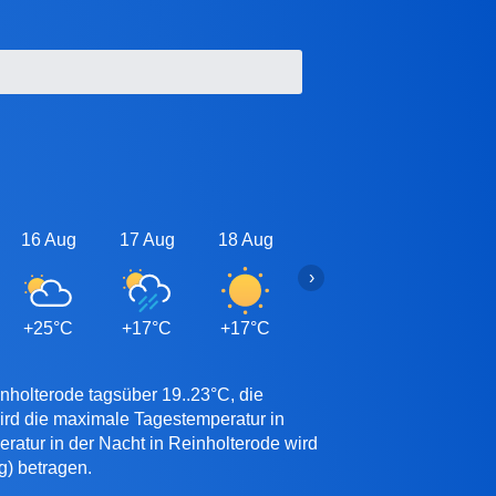
16 Aug
17 Aug
18 Aug
19 Aug
20 Aug
›
+25°C
+17°C
+17°C
+17°C
+18°C
nholterode tagsüber 19..23°C, die
ird die maximale Tagestemperatur in
ratur in der Nacht in Reinholterode wird
g) betragen.