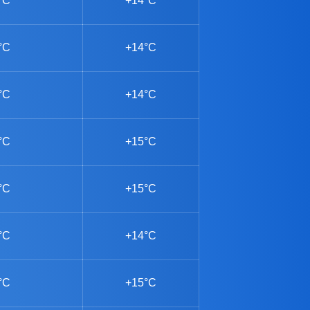
°C
+14°C
°C
+14°C
°C
+14°C
°C
+15°C
°C
+15°C
°C
+14°C
°C
+15°C