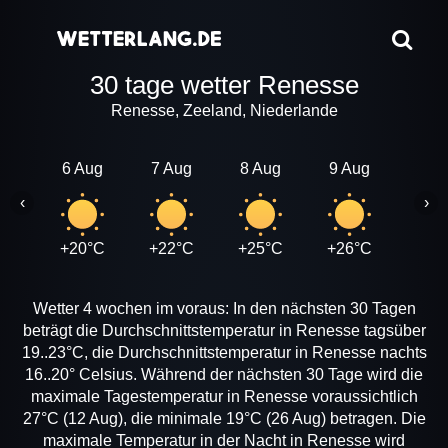
30 tage wetter Renesse
Renesse, Zeeland, Niederlande
6 Aug
7 Aug
8 Aug
9 Aug
10 A
‹
›
+20°C
+22°C
+25°C
+26°C
+21
Wetter 4 wochen im voraus: In den nächsten 30 Tagen
beträgt die Durchschnittstemperatur in Renesse tagsüber
19..23°C, die Durchschnittstemperatur in Renesse nachts
16..20° Celsius. Während der nächsten 30 Tage wird die
maximale Tagestemperatur in Renesse voraussichtlich
27°C (12 Aug), die minimale 19°C (26 Aug) betragen. Die
maximale Temperatur in der Nacht in Renesse wird