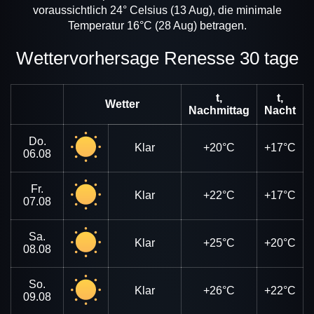
voraussichtlich 24° Celsius (13 Aug), die minimale
Temperatur 16°C (28 Aug) betragen.
Wettervorhersage Renesse 30 tage
t,
t,
Wetter
Nachmittag
Nacht
Do.
Klar
+20°C
+17°C
06.08
Fr.
Klar
+22°C
+17°C
07.08
Sa.
Klar
+25°C
+20°C
08.08
So.
Klar
+26°C
+22°C
09.08