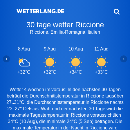
30 tage wetter Riccione
Riccione, Emilia-Romagna, Italien
8 Aug
9 Aug
10 Aug
11 Aug
12 A
‹
›
+32°C
+32°C
+34°C
+33°C
+31
Wetter 4 wochen im voraus: In den nächsten 30 Tagen
beträgt die Durchschnittstemperatur in Riccione tagsüber
27..31°C, die Durchschnittstemperatur in Riccione nachts
23..27° Celsius. Während der nächsten 30 Tage wird die
maximale Tagestemperatur in Riccione voraussichtlich
34°C (10 Aug), die minimale 24°C (5 Sep) betragen. Die
maximale Temperatur in der Nacht in Riccione wird