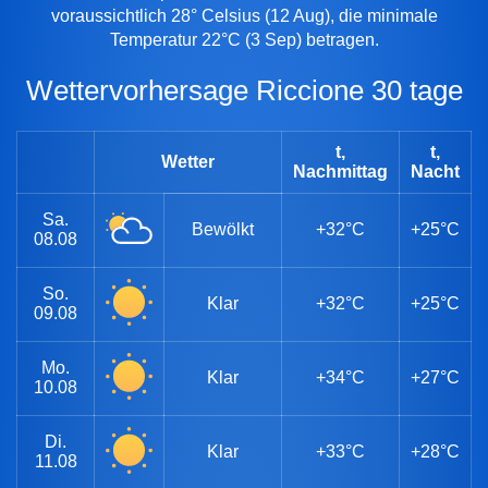
voraussichtlich 28° Celsius (12 Aug), die minimale
Temperatur 22°C (3 Sep) betragen.
Wettervorhersage Riccione 30 tage
t,
t,
Wetter
Nachmittag
Nacht
Sa.
Bewölkt
+32°C
+25°C
08.08
So.
Klar
+32°C
+25°C
09.08
Mo.
Klar
+34°C
+27°C
10.08
Di.
Klar
+33°C
+28°C
11.08