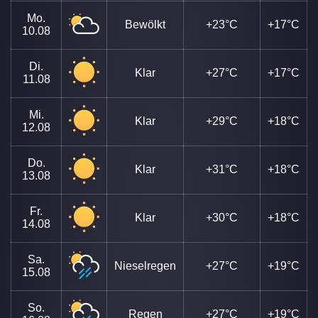
Mo.
Bewölkt
+23°C
+17°C
10.08
Di.
Klar
+27°C
+17°C
11.08
Mi.
Klar
+29°C
+18°C
12.08
Do.
Klar
+31°C
+18°C
13.08
Fr.
Klar
+30°C
+18°C
14.08
Sa.
Nieselregen
+27°C
+19°C
15.08
So.
Regen
+27°C
+19°C