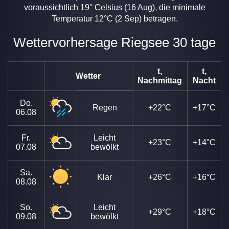
voraussichtlich 19° Celsius (16 Aug), die minimale
Temperatur 12°C (2 Sep) betragen.
Wettervorhersage Riegsee 30 tage
t,
t,
Wetter
Nachmittag
Nacht
Do.
Regen
+22°C
+17°C
06.08
Fr.
Leicht
+23°C
+14°C
07.08
bewölkt
Sa.
Klar
+26°C
+16°C
08.08
So.
Leicht
+29°C
+18°C
09.08
bewölkt