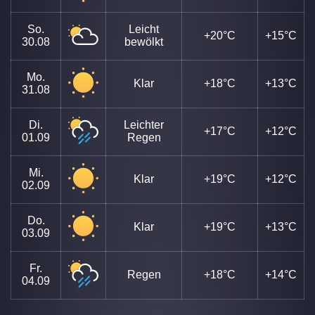
So.
Leicht
+20°C
+15°C
30.08
bewölkt
Mo.
Klar
+18°C
+13°C
31.08
Di.
Leichter
+17°C
+12°C
01.09
Regen
Mi.
Klar
+19°C
+12°C
02.09
Do.
Klar
+19°C
+13°C
03.09
Fr.
Regen
+18°C
+14°C
04.09