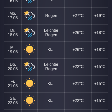
16.08
Mo.
Regen
+27°C
+19°C
17.08
Di.
Leichter
+26°C
+18°C
18.08
Regen
Mi.
Klar
+26°C
+18°C
19.08
Do.
Leichter
+22°C
+15°C
20.08
Regen
Fr.
Klar
+21°C
+15°C
21.08
Sa.
Klar
+22°C
+15°C
22.08