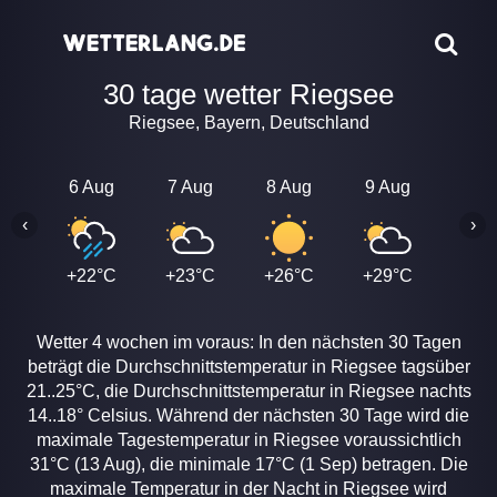
30 tage wetter Riegsee
Riegsee, Bayern, Deutschland
6 Aug
7 Aug
8 Aug
9 Aug
10 A
‹
›
+22°C
+23°C
+26°C
+29°C
+23
Wetter 4 wochen im voraus: In den nächsten 30 Tagen
beträgt die Durchschnittstemperatur in Riegsee tagsüber
21..25°C, die Durchschnittstemperatur in Riegsee nachts
14..18° Celsius. Während der nächsten 30 Tage wird die
maximale Tagestemperatur in Riegsee voraussichtlich
31°C (13 Aug), die minimale 17°C (1 Sep) betragen. Die
maximale Temperatur in der Nacht in Riegsee wird