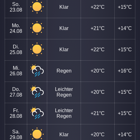
So.
Klar
+22°C
+15°C
23.08
Mo.
Klar
+21°C
+14°C
24.08
Di.
Klar
+22°C
+15°C
25.08
Mi.
Regen
+20°C
+16°C
26.08
Do.
Leichter
+20°C
+15°C
27.08
Regen
Fr.
Leichter
+21°C
+15°C
28.08
Regen
Sa.
Klar
+20°C
+14°C
29.08