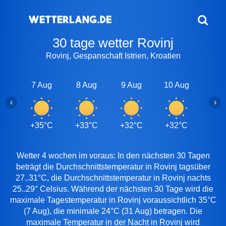
30 tage wetter Rovinj
Rovinj, Gespanschaft Istrien, Kroatien
7 Aug
8 Aug
9 Aug
10 Aug
11 A
‹
›
+35°C
+33°C
+32°C
+32°C
+33
Wetter 4 wochen im voraus: In den nächsten 30 Tagen
beträgt die Durchschnittstemperatur in Rovinj tagsüber
27..31°C, die Durchschnittstemperatur in Rovinj nachts
25..29° Celsius. Während der nächsten 30 Tage wird die
maximale Tagestemperatur in Rovinj voraussichtlich 35°C
(7 Aug), die minimale 24°C (31 Aug) betragen. Die
maximale Temperatur in der Nacht in Rovinj wird