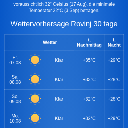
voraussichtlich 32° Celsius (17 Aug), die minimale
Temperatur 22°C (3 Sep) betragen.
Wettervorhersage Rovinj 30 tage
t,
t,
Wetter
Nachmittag
Nacht
Fr.
Klar
+35°C
+29°C
07.08
Sa.
Klar
+33°C
+28°C
08.08
So.
Klar
+32°C
+28°C
09.08
Mo.
Klar
+32°C
+29°C
10.08