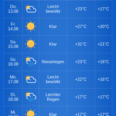
Do.
Leicht
+23°C
+17°C
13.08
bewölkt
Fr.
Klar
+27°C
+20°C
14.08
Sa.
Klar
+31°C
+21°C
15.08
So.
Nieselregen
+23°C
+16°C
16.08
Mo.
Leicht
+22°C
+16°C
17.08
bewölkt
Di.
Leichter
+17°C
+17°C
18.08
Regen
Mi.
Klar
+17°C
+17°C