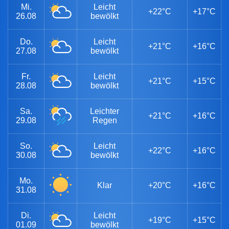
Mi.
Leicht
+22°C
+17°C
26.08
bewölkt
Do.
Leicht
+21°C
+16°C
27.08
bewölkt
Fr.
Leicht
+21°C
+15°C
28.08
bewölkt
Sa.
Leichter
+21°C
+16°C
29.08
Regen
So.
Leicht
+22°C
+16°C
30.08
bewölkt
Mo.
Klar
+20°C
+16°C
31.08
Di.
Leicht
+19°C
+15°C
01.09
bewölkt