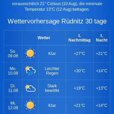
voraussichtlich 21° Celsius (10 Aug), die minimale
Temperatur 13°C (12 Aug) betragen.
Wettervorhersage Rüdnitz 30 tage
t,
t,
Wetter
Nachmittag
Nacht
So.
Klar
+27°C
+21°C
09.08
Mo.
Leichter
+30°C
+14°C
10.08
Regen
Di.
Stark
+19°C
+13°C
11.08
bewölkt
Mi.
Klar
+21°C
+14°C
12.08