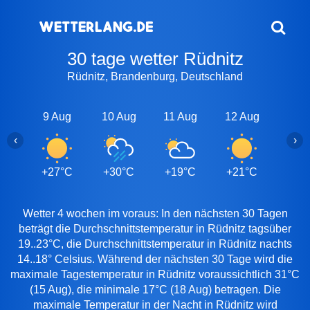
30 tage wetter Rüdnitz
Rüdnitz, Brandenburg, Deutschland
9 Aug
10 Aug
11 Aug
12 Aug
13 A
‹
›
+27°C
+30°C
+19°C
+21°C
+23
Wetter 4 wochen im voraus: In den nächsten 30 Tagen
beträgt die Durchschnittstemperatur in Rüdnitz tagsüber
19..23°C, die Durchschnittstemperatur in Rüdnitz nachts
14..18° Celsius. Während der nächsten 30 Tage wird die
maximale Tagestemperatur in Rüdnitz voraussichtlich 31°C
(15 Aug), die minimale 17°C (18 Aug) betragen. Die
maximale Temperatur in der Nacht in Rüdnitz wird