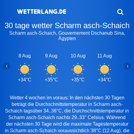
30 tage wetter Scharm asch-Schaich
Scharm asch-Schaich, Gouvernement Dschanub Sina,
Ägypten
8 Aug
9 Aug
10 Aug
11 Aug
12 A
‹
›
+34°C
+35°C
+35°C
+34°C
+38
Wetter 4 wochen im voraus: In den nächsten 30 Tagen
beträgt die Durchschnittstemperatur in Scharm asch-
Schaich tagsüber 34..38°C, die Durchschnittstemperatur in
Scharm asch-Schaich nachts 29..33° Celsius. Während
der nächsten 30 Tage wird die maximale Tagestemperatur
in Scharm asch-Schaich voraussichtlich 38°C (12 Aug), die