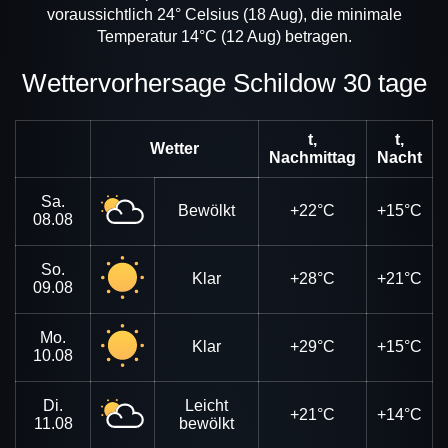
voraussichtlich 24° Celsius (18 Aug), die minimale
Temperatur 14°C (12 Aug) betragen.
Wettervorhersage Schildow 30 tage
t,
t,
Wetter
Nachmittag
Nacht
Sa.
Bewölkt
+22°C
+15°C
08.08
So.
Klar
+28°C
+21°C
09.08
Mo.
Klar
+29°C
+15°C
10.08
Di.
Leicht
+21°C
+14°C
11.08
bewölkt