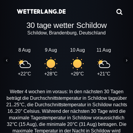
30 tage wetter Schildow
Schildow, Brandenburg, Deutschland
8 Aug
9 Aug
10 Aug
11 Aug
12 A
‹
›
+22°C
+28°C
+29°C
+21°C
+22
Wetter 4 wochen im voraus: In den nächsten 30 Tagen
beträgt die Durchschnittstemperatur in Schildow tagsüber
21..25°C, die Durchschnittstemperatur in Schildow nachts
16..20° Celsius. Während der nächsten 30 Tage wird die
maximale Tagestemperatur in Schildow voraussichtlich
32°C (15 Aug), die minimale 20°C (31 Aug) betragen. Die
maximale Temperatur in der Nacht in Schildow wird