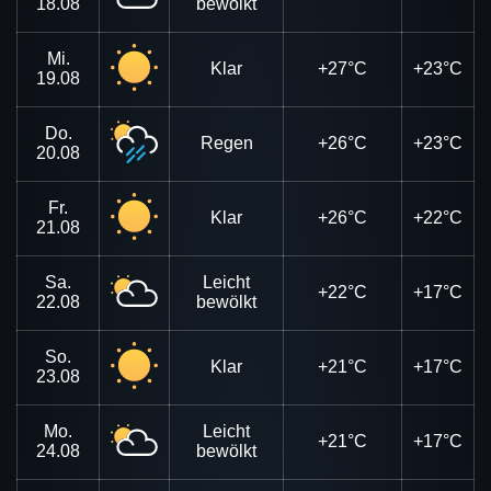
18.08
bewölkt
Mi.
Klar
+27°C
+23°C
19.08
Do.
Regen
+26°C
+23°C
20.08
Fr.
Klar
+26°C
+22°C
21.08
Sa.
Leicht
+22°C
+17°C
22.08
bewölkt
So.
Klar
+21°C
+17°C
23.08
Mo.
Leicht
+21°C
+17°C
24.08
bewölkt