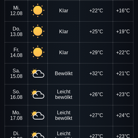
Mi.
Klar
+22°C
+16°C
12.08
Do.
Klar
+25°C
+19°C
13.08
Fr.
Klar
+29°C
+22°C
14.08
Sa.
Bewölkt
+32°C
+21°C
15.08
So.
Leicht
+26°C
+23°C
16.08
bewölkt
Mo.
Leicht
+27°C
+24°C
17.08
bewölkt
Di.
Leicht
+27°C
+23°C