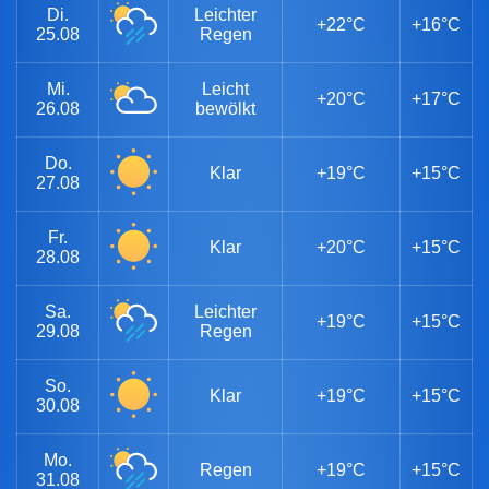
Di.
Leichter
+22°C
+16°C
25.08
Regen
Mi.
Leicht
+20°C
+17°C
26.08
bewölkt
Do.
Klar
+19°C
+15°C
27.08
Fr.
Klar
+20°C
+15°C
28.08
Sa.
Leichter
+19°C
+15°C
29.08
Regen
So.
Klar
+19°C
+15°C
30.08
Mo.
Regen
+19°C
+15°C
31.08