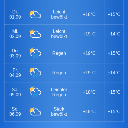
Di.
Leicht
+18°C
+15°C
01.09
bewölkt
Mi.
Leicht
+19°C
+14°C
02.09
bewölkt
Do.
Regen
+19°C
+15°C
03.09
Fr.
Regen
+19°C
+14°C
04.09
Sa.
Leichter
+18°C
+15°C
05.09
Regen
So.
Stark
+18°C
+15°C
06.09
bewölkt