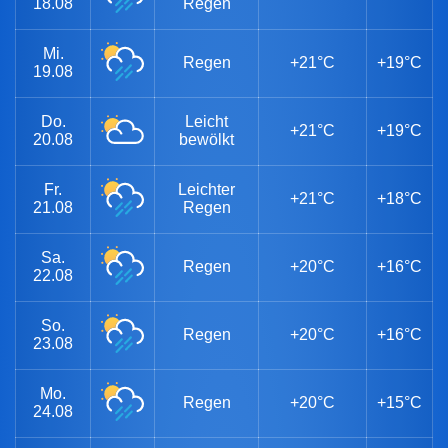
18.08
Regen
Mi.
Regen
+21°C
+19°C
19.08
Do.
Leicht
+21°C
+19°C
20.08
bewölkt
Fr.
Leichter
+21°C
+18°C
21.08
Regen
Sa.
Regen
+20°C
+16°C
22.08
So.
Regen
+20°C
+16°C
23.08
Mo.
Regen
+20°C
+15°C
24.08