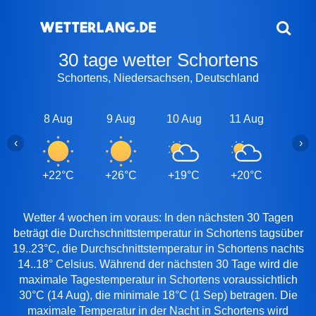
30 tage wetter Schortens
Schortens, Niedersachsen, Deutschland
8 Aug
9 Aug
10 Aug
11 Aug
12 A
‹
›
+22°C
+26°C
+19°C
+20°C
+22
Wetter 4 wochen im voraus: In den nächsten 30 Tagen
beträgt die Durchschnittstemperatur in Schortens tagsüber
19..23°C, die Durchschnittstemperatur in Schortens nachts
14..18° Celsius. Während der nächsten 30 Tage wird die
maximale Tagestemperatur in Schortens voraussichtlich
30°C (14 Aug), die minimale 18°C (1 Sep) betragen. Die
maximale Temperatur in der Nacht in Schortens wird