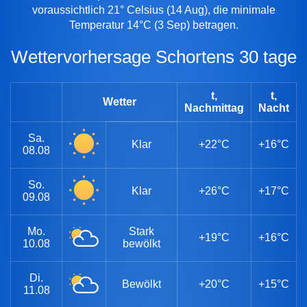
voraussichtlich 21° Celsius (14 Aug), die minimale
Temperatur 14°C (3 Sep) betragen.
Wettervorhersage Schortens 30 tage
t,
t,
Wetter
Nachmittag
Nacht
Sa.
Klar
+22°C
+16°C
08.08
So.
Klar
+26°C
+17°C
09.08
Mo.
Stark
+19°C
+16°C
10.08
bewölkt
Di.
Bewölkt
+20°C
+15°C
11.08