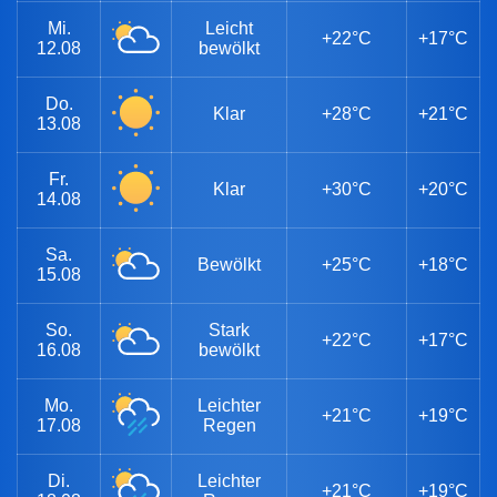
Mi.
Leicht
+22°C
+17°C
12.08
bewölkt
Do.
Klar
+28°C
+21°C
13.08
Fr.
Klar
+30°C
+20°C
14.08
Sa.
Bewölkt
+25°C
+18°C
15.08
So.
Stark
+22°C
+17°C
16.08
bewölkt
Mo.
Leichter
+21°C
+19°C
17.08
Regen
Di.
Leichter
+21°C
+19°C