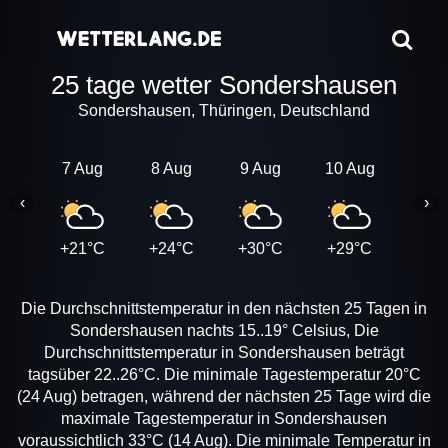
25 tage wetter Sondershausen
Sondershausen, Thüringen, Deutschland
7 Aug
8 Aug
9 Aug
10 Aug
11 A
‹
›
+21°C
+24°C
+30°C
+29°C
+22
Die Durchschnittstemperatur in den nächsten 25 Tagen in
Sondershausen nachts 15..19° Celsius, Die
Durchschnittstemperatur in Sondershausen beträgt
tagsüber 22..26°C. Die minimale Tagestemperatur 20°C
(24 Aug) betragen, während der nächsten 25 Tage wird die
maximale Tagestemperatur in Sondershausen
voraussichtlich 33°C (14 Aug). Die minimale Temperatur in