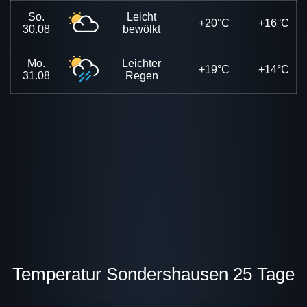
So.
Leicht
+20°C
+16°C
30.08
bewölkt
Mo.
Leichter
+19°C
+14°C
31.08
Regen
Temperatur Sondershausen 25 Tage