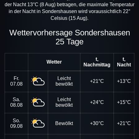
der Nacht 13°C (8 Aug) betragen, die maximale Temperatur
in der Nacht in Sondershausen wird voraussichtlich 22°
Celsius (15 Aug).
Wettervorhersage Sondershausen
25 Tage
t,
t,
Wetter
Nachmittag
Nacht
Fr.
Leicht
+21°C
+13°C
07.08
bewölkt
Sa.
Leicht
+24°C
+15°C
08.08
bewölkt
So.
Bewölkt
+30°C
+21°C
09.08