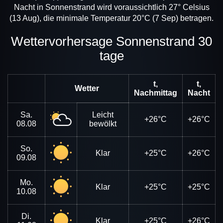
Nacht in Sonnenstrand wird voraussichtlich 27° Celsius
(13 Aug), die minimale Temperatur 20°C (7 Sep) betragen.
Wettervorhersage Sonnenstrand 30
tage
t,
t,
Wetter
Nachmittag
Nacht
Sa.
Leicht
+26°C
+26°C
08.08
bewölkt
So.
Klar
+25°C
+26°C
09.08
Mo.
Klar
+25°C
+25°C
10.08
Di.
Klar
+25°C
+26°C