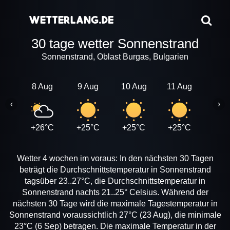
30 tage wetter Sonnenstrand
Sonnenstrand, Oblast Burgas, Bulgarien
8 Aug
9 Aug
10 Aug
11 Aug
12 A
‹
›
+26°C
+25°C
+25°C
+25°C
+25
Wetter 4 wochen im voraus: In den nächsten 30 Tagen
beträgt die Durchschnittstemperatur in Sonnenstrand
tagsüber 23..27°C, die Durchschnittstemperatur in
Sonnenstrand nachts 21..25° Celsius. Während der
nächsten 30 Tage wird die maximale Tagestemperatur in
Sonnenstrand voraussichtlich 27°C (23 Aug), die minimale
23°C (6 Sep) betragen. Die maximale Temperatur in der