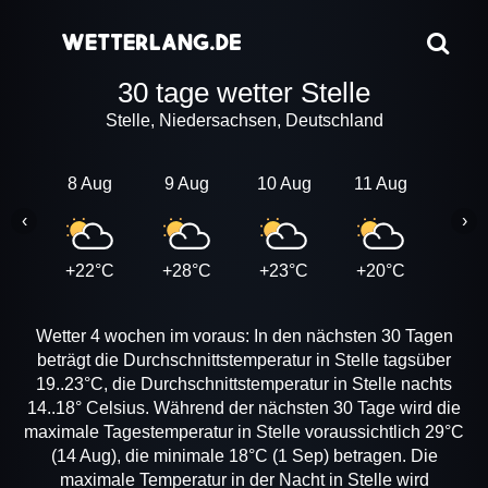
30 tage wetter Stelle
Stelle, Niedersachsen, Deutschland
8 Aug
9 Aug
10 Aug
11 Aug
12 A
‹
›
+22°C
+28°C
+23°C
+20°C
+21
Wetter 4 wochen im voraus: In den nächsten 30 Tagen
beträgt die Durchschnittstemperatur in Stelle tagsüber
19..23°C, die Durchschnittstemperatur in Stelle nachts
14..18° Celsius. Während der nächsten 30 Tage wird die
maximale Tagestemperatur in Stelle voraussichtlich 29°C
(14 Aug), die minimale 18°C (1 Sep) betragen. Die
maximale Temperatur in der Nacht in Stelle wird