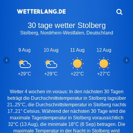
30 tage wetter Stolberg
Stolberg, Nordrhein-Westfalen, Deutschland
9 Aug
10 Aug
11 Aug
12 Aug
13 A
‹
›
+29°C
+29°C
+22°C
+27°C
+32
Wetter 4 wochen im voraus: In den nächsten 30 Tagen
beträgt die Durchschnittstemperatur in Stolberg tagsüber
21..25°C, die Durchschnittstemperatur in Stolberg nachts
17..21° Celsius. Während der nächsten 30 Tage wird die
maximale Tagestemperatur in Stolberg voraussichtlich
32°C (13 Aug), die minimale 18°C (6 Sep) betragen. Die
maximale Temperatur in der Nacht in Stolberg wird