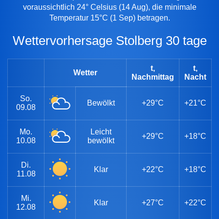
voraussichtlich 24° Celsius (14 Aug), die minimale
Temperatur 15°C (1 Sep) betragen.
Wettervorhersage Stolberg 30 tage
t,
t,
Wetter
Nachmittag
Nacht
So.
Bewölkt
+29°C
+21°C
09.08
Mo.
Leicht
+29°C
+18°C
10.08
bewölkt
Di.
Klar
+22°C
+18°C
11.08
Mi.
Klar
+27°C
+22°C
12.08