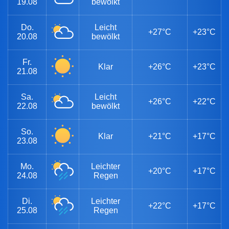
19.08
bewölkt
Do.
Leicht
+27°C
+23°C
20.08
bewölkt
Fr.
Klar
+26°C
+23°C
21.08
Sa.
Leicht
+26°C
+22°C
22.08
bewölkt
So.
Klar
+21°C
+17°C
23.08
Mo.
Leichter
+20°C
+17°C
24.08
Regen
Di.
Leichter
+22°C
+17°C
25.08
Regen