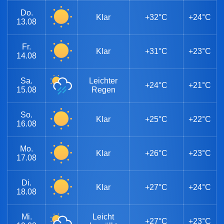
Do.
Klar
+32°C
+24°C
13.08
Fr.
Klar
+31°C
+23°C
14.08
Sa.
Leichter
+24°C
+21°C
15.08
Regen
So.
Klar
+25°C
+22°C
16.08
Mo.
Klar
+26°C
+23°C
17.08
Di.
Klar
+27°C
+24°C
18.08
Mi.
Leicht
+27°C
+23°C