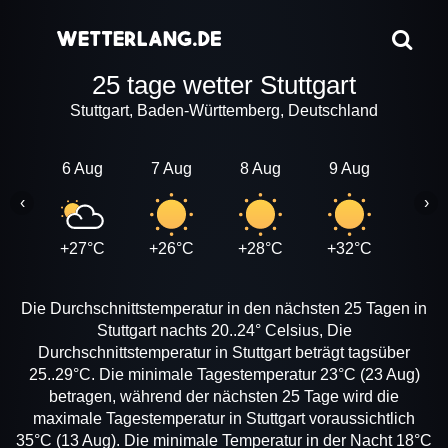
25 tage wetter Stuttgart
Stuttgart, Baden-Württemberg, Deutschland
6 Aug
7 Aug
8 Aug
9 Aug
10 A
‹
›
+27°C
+26°C
+28°C
+32°C
+27
Die Durchschnittstemperatur in den nächsten 25 Tagen in
Stuttgart nachts 20..24° Celsius, Die
Durchschnittstemperatur in Stuttgart beträgt tagsüber
25..29°C. Die minimale Tagestemperatur 23°C (23 Aug)
betragen, während der nächsten 25 Tage wird die
maximale Tagestemperatur in Stuttgart voraussichtlich
35°C (13 Aug). Die minimale Temperatur in der Nacht 18°C