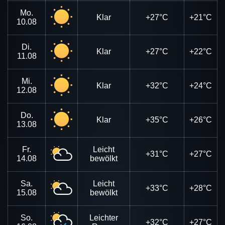
Mo.
Klar
+27°C
+21°C
10.08
Di.
Klar
+27°C
+22°C
11.08
Mi.
Klar
+32°C
+24°C
12.08
Do.
Klar
+35°C
+26°C
13.08
Fr.
Leicht
+31°C
+27°C
14.08
bewölkt
Sa.
Leicht
+33°C
+28°C
15.08
bewölkt
So.
Leichter
+32°C
+27°C