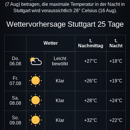
(7 Aug) betragen, die maximale Temperatur in der Nacht in
Stuttgart wird voraussichtlich 28° Celsius (16 Aug).
Wettervorhersage Stuttgart 25 Tage
t,
t,
Wetter
Nachmittag
Nacht
Do.
Leicht
+27°C
+18°C
06.08
bewölkt
Fr.
Klar
+26°C
+19°C
07.08
Sa.
Klar
+28°C
+24°C
08.08
So.
Klar
+32°C
+22°C
09.08