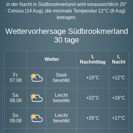
in der Nacht in Südbrookmerland wird voraussichtlich 20°
Celsius (14 Aug), die minimale Temperatur 12°C (8 Aug)
betragen.
Wettervorhersage Südbrookmerland
30 tage
t,
t,
Wetter
Nachmittag
Nacht
Fr.
Stark
+19°C
+12°C
07.08
bewölkt
Sa.
Leicht
+22°C
+16°C
08.08
bewölkt
So.
Leicht
+26°C
+17°C
09.08
bewölkt