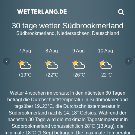
30 tage wetter Südbrookmerland
Südbrookmerland, Niedersachsen, Deutschland
7 Aug
8 Aug
9 Aug
10 Aug
11 A
‹
›
+19°C
+22°C
+26°C
+22°C
+20
Wetter 4 wochen im voraus: In den nächsten 30 Tagen
beträgt die Durchschnittstemperatur in Südbrookmerland
tagsüber 19..23°C, die Durchschnittstemperatur in
Südbrookmerland nachts 14..18° Celsius. Während der
nächsten 30 Tage wird die maximale Tagestemperatur in
Südbrookmerland voraussichtlich 28°C (13 Aug), die
minimale 18°C (1 Sep) betragen. Die maximale Temperatur