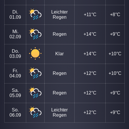
Di.
Leichter
+11°C
+8°C
01.09
Regen
Mi.
Regen
+14°C
+9°C
02.09
Do.
Klar
+14°C
+10°C
03.09
Fr.
Regen
+12°C
+10°C
04.09
Sa.
Regen
+12°C
+9°C
05.09
So.
Leichter
+12°C
+9°C
06.09
Regen