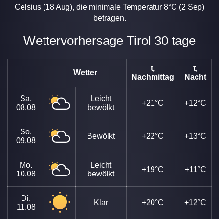
Celsius (18 Aug), die minimale Temperatur 8°C (2 Sep)
betragen.
Wettervorhersage Tirol 30 tage
t,
t,
Wetter
Nachmittag
Nacht
Sa.
Leicht
+21°C
+12°C
08.08
bewölkt
So.
Bewölkt
+22°C
+13°C
09.08
Mo.
Leicht
+19°C
+11°C
10.08
bewölkt
Di.
Klar
+20°C
+12°C
11.08