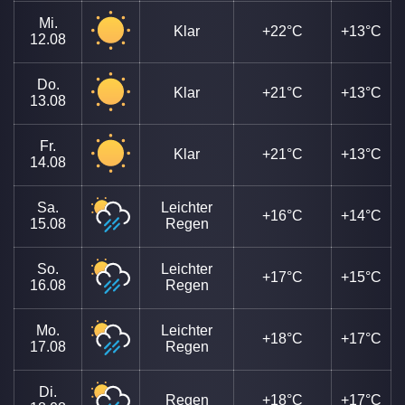
Mi.
Klar
+22°C
+13°C
12.08
Do.
Klar
+21°C
+13°C
13.08
Fr.
Klar
+21°C
+13°C
14.08
Sa.
Leichter
+16°C
+14°C
15.08
Regen
So.
Leichter
+17°C
+15°C
16.08
Regen
Mo.
Leichter
+18°C
+17°C
17.08
Regen
Di.
Regen
+18°C
+17°C