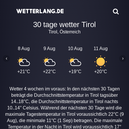
30 tage wetter Tirol
Tirol, Österreich
8 Aug
9 Aug
10 Aug
11 Aug
12 A
‹
›
+21°C
+22°C
+19°C
+20°C
+22
Wetter 4 wochen im voraus: In den nächsten 30 Tagen
beträgt die Durchschnittstemperatur in Tirol tagsüber
14..18°C, die Durchschnittstemperatur in Tirol nachts
10..14° Celsius. Während der nächsten 30 Tage wird die
maximale Tagestemperatur in Tirol voraussichtlich 22°C (9
Aug), die minimale 11°C (1 Sep) betragen. Die maximale
Temperatur in der Nacht in Tirol wird voraussichtlich 17°