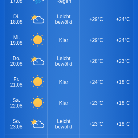
17.08
Regen
Di.
Leicht
+29°C
+24°C
18.08
bewölkt
Mi.
Klar
+29°C
+24°C
19.08
Do.
Leicht
+28°C
+23°C
20.08
bewölkt
Fr.
Klar
+24°C
+18°C
21.08
Sa.
Klar
+23°C
+18°C
22.08
So.
Leicht
+23°C
+18°C
23.08
bewölkt