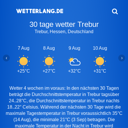
30 tage wetter Trebur
Trebur, Hessen, Deutschland
7 Aug
8 Aug
9 Aug
10 Aug
11 A
‹
›
+25°C
+27°C
+32°C
+31°C
+26
Wetter 4 wochen im voraus: In den nächsten 30 Tagen
beträgt die Durchschnittstemperatur in Trebur tagsüber
24..28°C, die Durchschnittstemperatur in Trebur nachts
18..22° Celsius. Während der nächsten 30 Tage wird die
maximale Tagestemperatur in Trebur voraussichtlich 35°C
(14 Aug), die minimale 21°C (3 Sep) betragen. Die
maximale Temperatur in der Nacht in Trebur wird