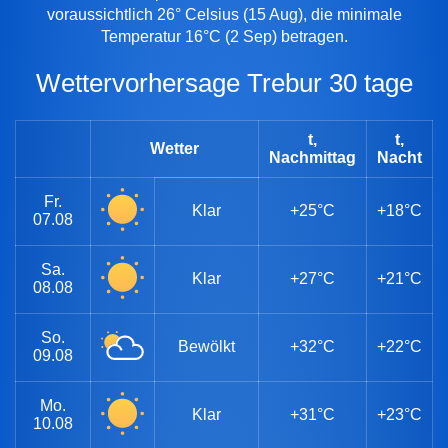
voraussichtlich 26° Celsius (15 Aug), die minimale
Temperatur 16°C (2 Sep) betragen.
Wettervorhersage Trebur 30 tage
t,
t,
Wetter
Nachmittag
Nacht
Fr.
Klar
+25°C
+18°C
07.08
Sa.
Klar
+27°C
+21°C
08.08
So.
Bewölkt
+32°C
+22°C
09.08
Mo.
Klar
+31°C
+23°C
10.08