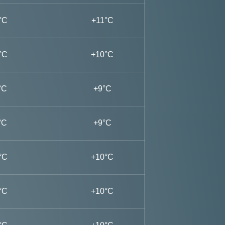
°C
+11°C
°C
+10°C
°C
+9°C
°C
+9°C
°C
+10°C
°C
+10°C