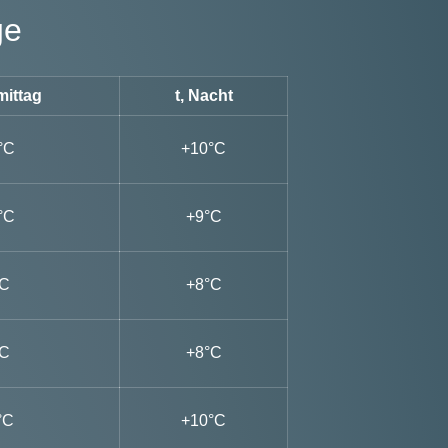
ge
mittag
t, Nacht
°C
+10°C
°C
+9°C
°C
+8°C
°C
+8°C
°C
+10°C