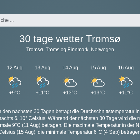
30 tage wetter Tromsø
Tromsø, Troms og Finnmark, Norwegen
12 Aug
13 Aug
14 Aug
15 Aug
16 Aug
+9°C
+11°C
+13°C
+13°C
+11°C
n den nächsten 30 Tagen beträgt die Durchschnittstemperatur in
nachts 6..10° Celsius. Während der nächsten 30 Tage wird die
nimale 9°C (11 Aug) betragen. Die maximale Temperatur in der Na
Celsius (15 Aug), die minimale Temperatur 6°C (4 Sep) betragen