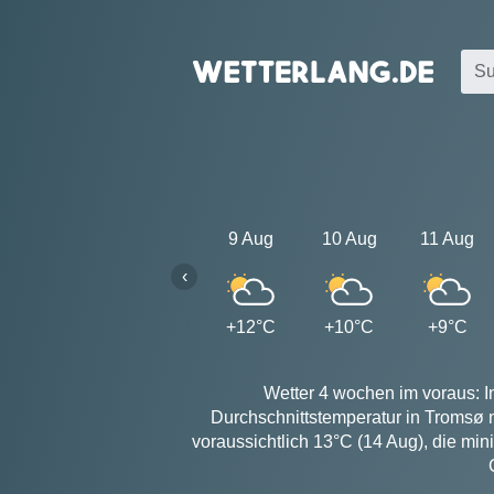
9 Aug
10 Aug
11 Aug
‹
+12°C
+10°C
+9°C
Wetter 4 wochen im voraus: I
Durchschnittstemperatur in Tromsø 
voraussichtlich 13°C (14 Aug), die mi