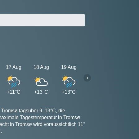
17 Aug
18 Aug
19 Aug
20 Aug
21 Aug
›
+11°C
+13°C
+13°C
+13°C
+13°C
 Tromsø tagsüber 9..13°C, die
 maximale Tagestemperatur in Tromsø
cht in Tromsø wird voraussichtlich 11°
.