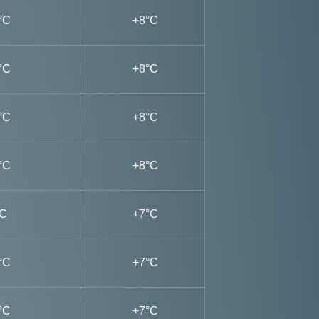
°C
+8°C
°C
+8°C
°C
+8°C
°C
+8°C
°C
+7°C
°C
+7°C
°C
+7°C