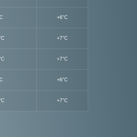
°C
+6°C
°C
+7°C
°C
+7°C
°C
+6°C
°C
+7°C