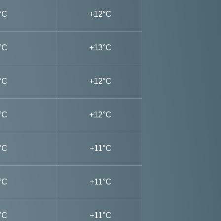
°C
+12°C
°C
+13°C
°C
+12°C
°C
+12°C
°C
+11°C
°C
+11°C
°C
+11°C