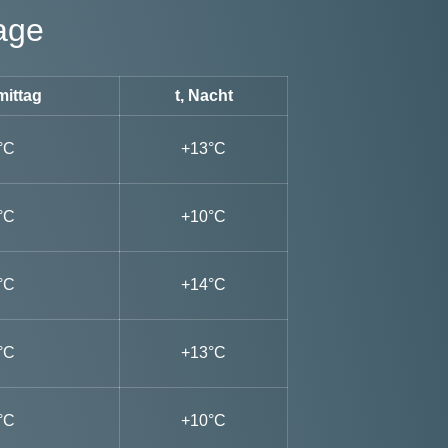
age
mittag
t, Nacht
°C
+13°C
°C
+10°C
°C
+14°C
°C
+13°C
°C
+10°C