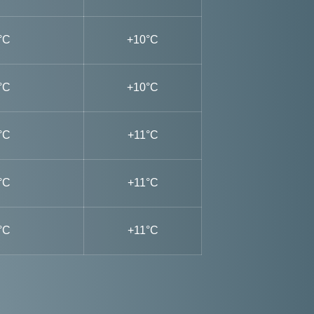
°C
+10°C
°C
+10°C
°C
+11°C
°C
+11°C
°C
+11°C