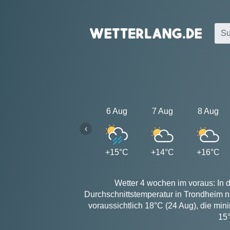
6 Aug
7 Aug
8 Aug
‹
+15°C
+14°C
+16°C
Wetter 4 wochen im voraus: In 
Durchschnittstemperatur in Trondheim n
voraussichtlich 18°C (24 Aug), die min
15°