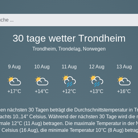
30 tage wetter Trondheim
Trondheim, Trondelag, Norwegen
9 Aug
10 Aug
11 Aug
12 Aug
13 Aug
+17°C
+14°C
+12°C
+13°C
+16°C
den nächsten 30 Tagen beträgt die Durchschnittstemperatur in T
achts 10..14° Celsius. Während der nächsten 30 Tage wird di
imale 12°C (11 Aug) betragen. Die maximale Temperatur in der 
 Celsius (16 Aug), die minimale Temperatur 10°C (8 Aug) betra