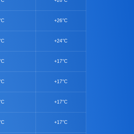
°C
+26°C
°C
+26°C
°C
+24°C
°C
+17°C
°C
+17°C
°C
+17°C
°C
+17°C