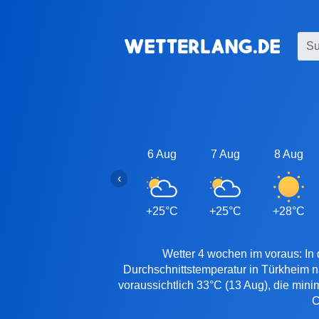
6 Aug
7 Aug
8 Aug
‹
+25°C
+25°C
+28°C
Wetter 4 wochen im voraus: In 
Durchschnittstemperatur in Türkheim 
voraussichtlich 33°C (13 Aug), die mini
C