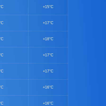
°C
+15°C
°C
+17°C
°C
+18°C
°C
+17°C
°C
+17°C
°C
+16°C
°C
+16°C