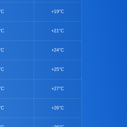
°C
+19°C
°C
+21°C
°C
+24°C
°C
+25°C
°C
+27°C
°C
+26°C