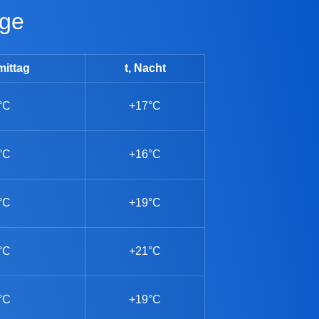
age
mittag
t, Nacht
°C
+17°C
°C
+16°C
°C
+19°C
°C
+21°C
°C
+19°C