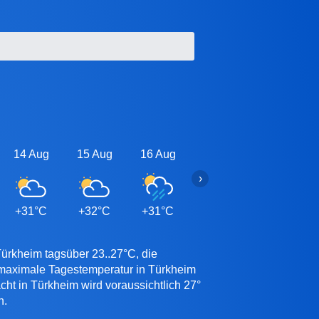
14 Aug
15 Aug
16 Aug
17 Aug
18 Aug
›
+31°C
+32°C
+31°C
+31°C
+31°C
Türkheim tagsüber 23..27°C, die
 maximale Tagestemperatur in Türkheim
cht in Türkheim wird voraussichtlich 27°
n.