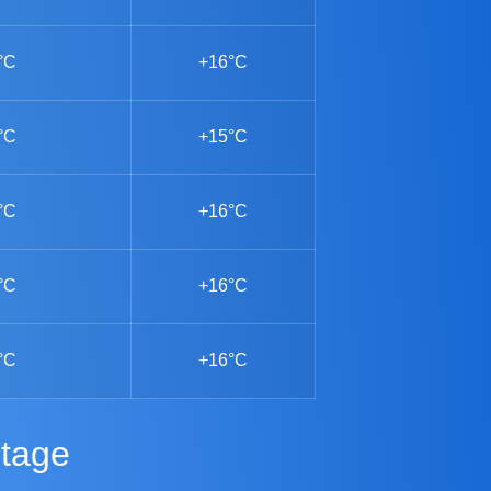
°C
+16°C
°C
+15°C
°C
+16°C
°C
+16°C
°C
+16°C
 tage