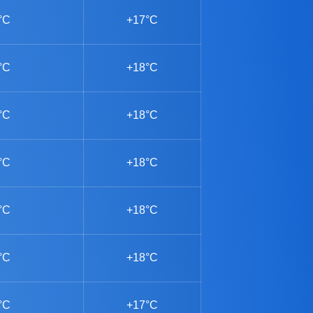
°C
+17°C
°C
+18°C
°C
+18°C
°C
+18°C
°C
+18°C
°C
+18°C
°C
+17°C