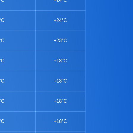
°C
+24°C
°C
+24°C
°C
+23°C
°C
+18°C
°C
+18°C
°C
+18°C
°C
+18°C