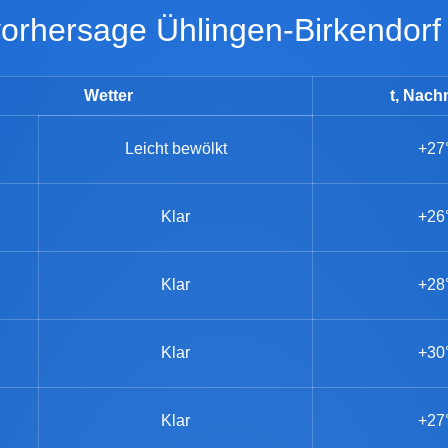
rvorhersage Ühlingen-Birkendorf
Wetter
t, Nach
Leicht bewölkt
+27
Klar
+26
Klar
+28
Klar
+30
Klar
+27