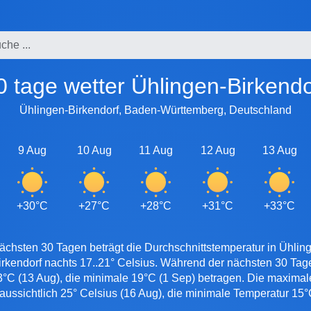
30 tage wetter Ühlingen-Birkendo
Ühlingen-Birkendorf, Baden-Württemberg, Deutschland
9 Aug
10 Aug
11 Aug
12 Aug
13 Aug
+30°C
+27°C
+28°C
+31°C
+33°C
ächsten 30 Tagen beträgt die Durchschnittstemperatur in Ühling
irkendorf nachts 17..21° Celsius. Während der nächsten 30 Tag
3°C (13 Aug), die minimale 19°C (1 Sep) betragen. Die maximal
raussichtlich 25° Celsius (16 Aug), die minimale Temperatur 15°