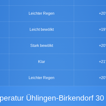
Leichter Regen
+20
Leicht bewölkt
+19
Stark bewölkt
+20
Klar
+21
Leichter Regen
+20
peratur Ühlingen-Birkendorf 30