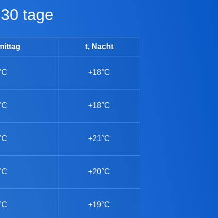
 30 tage
mittag
t, Nacht
°C
+18°C
°C
+18°C
°C
+21°C
°C
+20°C
°C
+19°C