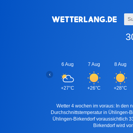
6 Aug
7 Aug
8 Aug
‹
+27°C
+26°C
+28°C
Wetter 4 wochen im voraus: In den n
Durchschnittstemperatur in Ühlingen-B
Ühlingen-Birkendorf voraussichtlich 3
Birkendorf wird vo