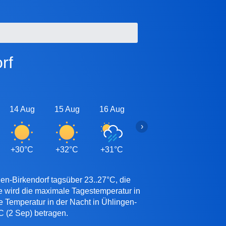
rf
14 Aug
15 Aug
16 Aug
17 Aug
18 Aug
›
+30°C
+32°C
+31°C
+31°C
+31°C
en-Birkendorf tagsüber 23..27°C, die
e wird die maximale Tagestemperatur in
e Temperatur in der Nacht in Ühlingen-
C (2 Sep) betragen.