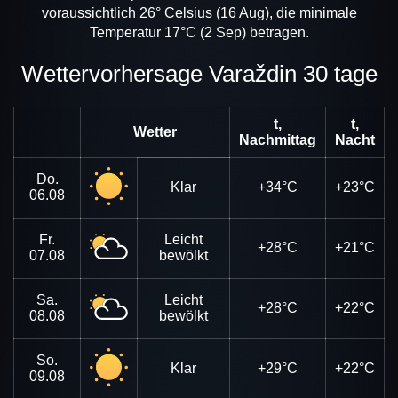
voraussichtlich 26° Celsius (16 Aug), die minimale
Temperatur 17°C (2 Sep) betragen.
Wettervorhersage Varaždin 30 tage
t,
t,
Wetter
Nachmittag
Nacht
Do.
Klar
+34°C
+23°C
06.08
Fr.
Leicht
+28°C
+21°C
07.08
bewölkt
Sa.
Leicht
+28°C
+22°C
08.08
bewölkt
So.
Klar
+29°C
+22°C
09.08