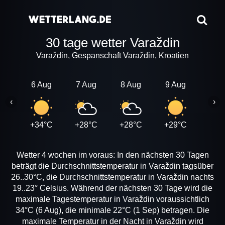
30 tage wetter Varaždin
Varaždin, Gespanschaft Varaždin, Kroatien
6 Aug
7 Aug
8 Aug
9 Aug
10 A
‹
›
+34°C
+28°C
+28°C
+29°C
+31
Wetter 4 wochen im voraus: In den nächsten 30 Tagen
beträgt die Durchschnittstemperatur in Varaždin tagsüber
26..30°C, die Durchschnittstemperatur in Varaždin nachts
19..23° Celsius. Während der nächsten 30 Tage wird die
maximale Tagestemperatur in Varaždin voraussichtlich
34°C (6 Aug), die minimale 22°C (1 Sep) betragen. Die
maximale Temperatur in der Nacht in Varaždin wird