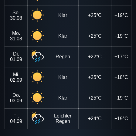
So.
Klar
+25°C
+19°C
30.08
Mo.
Klar
+25°C
+19°C
31.08
Di.
Regen
+22°C
+17°C
01.09
Mi.
Klar
+25°C
+18°C
02.09
Do.
Klar
+25°C
+19°C
03.09
Fr.
Leichter
+24°C
+19°C
04.09
Regen