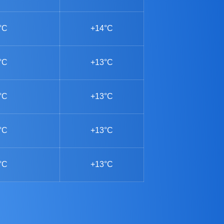
°C
+14°C
°C
+13°C
°C
+13°C
°C
+13°C
°C
+13°C