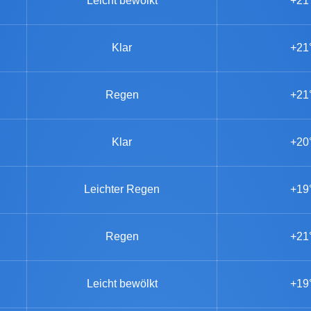
Leicht bewölkt
+21
Klar
+21
Regen
+21
Klar
+20
Leichter Regen
+19
Regen
+21
Leicht bewölkt
+19