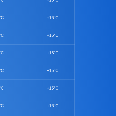
°C
+16°C
°C
+16°C
°C
+16°C
°C
+15°C
°C
+15°C
°C
+15°C
°C
+16°C