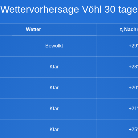
Wettervorhersage Vöhl 30 tage
Wetter
t, Nach
Bewölkt
+29
Klar
+28
Klar
+20
Klar
+21
Klar
+25