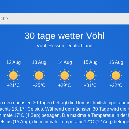
30 tage wetter Vöhl
Vöhl, Hessen, Deutschland
12 Aug
13 Aug
14 Aug
15 Aug
16 Aug
+21°C
+25°C
+29°C
+31°C
+22°C
n den nächsten 30 Tagen beträgt die Durchschnittstemperatur i
nachts 13..17° Celsius. Während der nächsten 30 Tage wird die
inimale 17°C (4 Sep) betragen. Die maximale Temperatur in der N
elsius (15 Aug), die minimale Temperatur 12°C (12 Aug) betrage