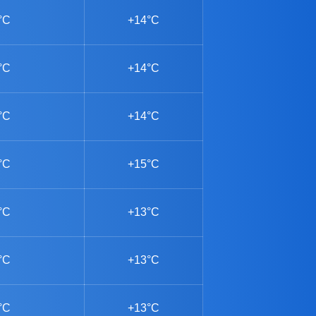
°C
+14°C
°C
+14°C
°C
+14°C
°C
+15°C
°C
+13°C
°C
+13°C
°C
+13°C