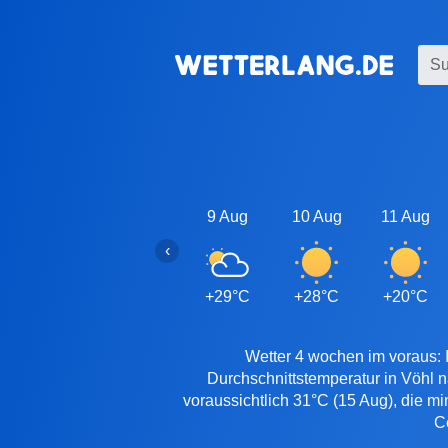
9 Aug
10 Aug
11 Aug
‹
+29°C
+28°C
+20°C
Wetter 4 wochen im voraus: I
Durchschnittstemperatur in Vöhl 
voraussichtlich 31°C (15 Aug), die m
C