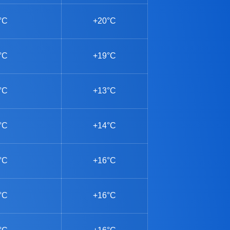
°C
+20°C
°C
+19°C
°C
+13°C
°C
+14°C
°C
+16°C
°C
+16°C