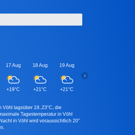
17 Aug
18 Aug
19 Aug
20 Aug
21 Aug
›
+19°C
+21°C
+21°C
+21°C
+21°C
n Vöhl tagsüber 19..23°C, die
 maximale Tagestemperatur in Vöhl
acht in Vöhl wird voraussichtlich 20°
n.