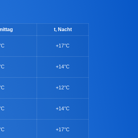
mittag
t, Nacht
°C
+17°C
°C
+14°C
°C
+12°C
°C
+14°C
°C
+17°C