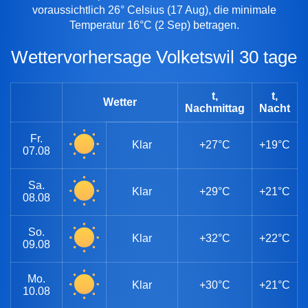
voraussichtlich 26° Celsius (17 Aug), die minimale
Temperatur 16°C (2 Sep) betragen.
Wettervorhersage Volketswil 30 tage
t,
t,
Wetter
Nachmittag
Nacht
Fr.
Klar
+27°C
+19°C
07.08
Sa.
Klar
+29°C
+21°C
08.08
So.
Klar
+32°C
+22°C
09.08
Mo.
Klar
+30°C
+21°C
10.08