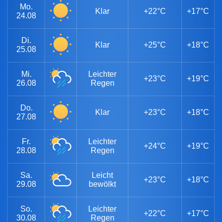
Mo.
Klar
+22°C
+17°C
24.08
Di.
Klar
+25°C
+18°C
25.08
Mi.
Leichter
+23°C
+19°C
26.08
Regen
Do.
Klar
+23°C
+18°C
27.08
Fr.
Leichter
+24°C
+19°C
28.08
Regen
Sa.
Leicht
+23°C
+18°C
29.08
bewölkt
So.
Leichter
+22°C
+17°C
30.08
Regen