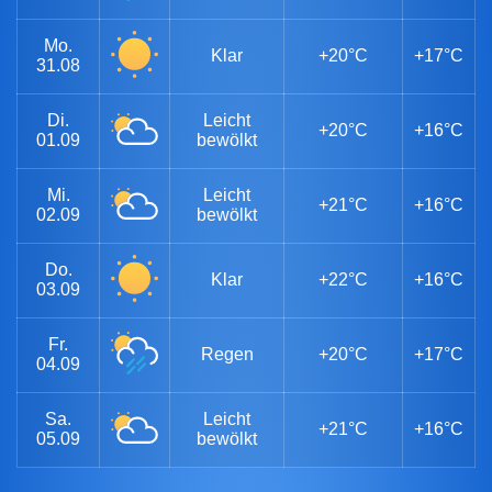
Mo.
Klar
+20°C
+17°C
31.08
Di.
Leicht
+20°C
+16°C
01.09
bewölkt
Mi.
Leicht
+21°C
+16°C
02.09
bewölkt
Do.
Klar
+22°C
+16°C
03.09
Fr.
Regen
+20°C
+17°C
04.09
Sa.
Leicht
+21°C
+16°C
05.09
bewölkt