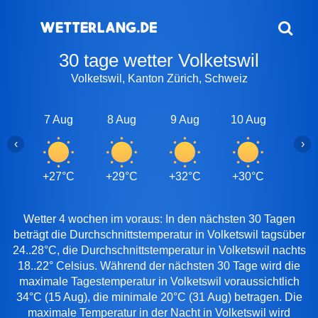
30 tage wetter Volketswil
Volketswil, Kanton Zürich, Schweiz
7 Aug
8 Aug
9 Aug
10 Aug
11 A
‹
›
+27°C
+29°C
+32°C
+30°C
+29
Wetter 4 wochen im voraus: In den nächsten 30 Tagen
beträgt die Durchschnittstemperatur in Volketswil tagsüber
24..28°C, die Durchschnittstemperatur in Volketswil nachts
18..22° Celsius. Während der nächsten 30 Tage wird die
maximale Tagestemperatur in Volketswil voraussichtlich
34°C (15 Aug), die minimale 20°C (31 Aug) betragen. Die
maximale Temperatur in der Nacht in Volketswil wird