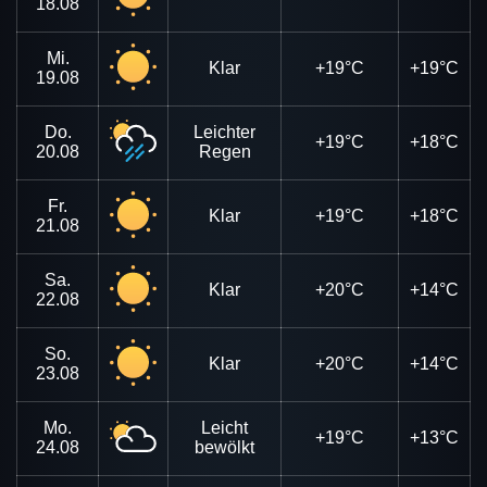
18.08
Mi.
Klar
+19°C
+19°C
19.08
Do.
Leichter
+19°C
+18°C
20.08
Regen
Fr.
Klar
+19°C
+18°C
21.08
Sa.
Klar
+20°C
+14°C
22.08
So.
Klar
+20°C
+14°C
23.08
Mo.
Leicht
+19°C
+13°C
24.08
bewölkt