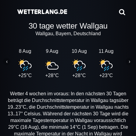
30 tage wetter Wallgau
Wallgau, Bayern, Deutschland
8 Aug
9 Aug
10 Aug
11 Aug
12 A
‹
›
+25°C
+28°C
+28°C
+23°C
+25
Wetter 4 wochen im voraus: In den nächsten 30 Tagen
beträgt die Durchschnittstemperatur in Wallgau tagsüber
19..23°C, die Durchschnittstemperatur in Wallgau nachts
13..17° Celsius. Während der nächsten 30 Tage wird die
maximale Tagestemperatur in Wallgau voraussichtlich
29°C (16 Aug), die minimale 14°C (1 Sep) betragen. Die
maximale Temperatur in der Nacht in Wallgau wird