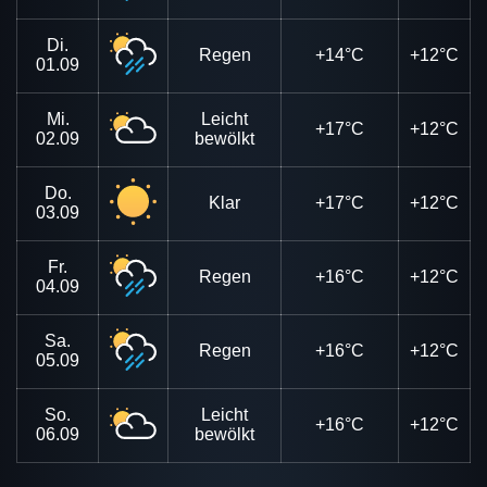
Di.
Regen
+14°C
+12°C
01.09
Mi.
Leicht
+17°C
+12°C
02.09
bewölkt
Do.
Klar
+17°C
+12°C
03.09
Fr.
Regen
+16°C
+12°C
04.09
Sa.
Regen
+16°C
+12°C
05.09
So.
Leicht
+16°C
+12°C
06.09
bewölkt