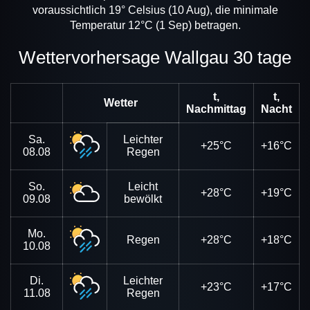
voraussichtlich 19° Celsius (10 Aug), die minimale
Temperatur 12°C (1 Sep) betragen.
Wettervorhersage Wallgau 30 tage
t,
t,
Wetter
Nachmittag
Nacht
Sa.
Leichter
+25°C
+16°C
08.08
Regen
So.
Leicht
+28°C
+19°C
09.08
bewölkt
Mo.
Regen
+28°C
+18°C
10.08
Di.
Leichter
+23°C
+17°C
11.08
Regen