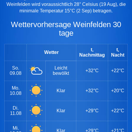
Weinfelden wird voraussichtlich 28° Celsius (19 Aug), die
minimale Temperatur 15°C (2 Sep) betragen.
Wettervorhersage Weinfelden 30
tage
t,
t,
Wetter
Nachmittag
Nacht
So.
Leicht
+32°C
+22°C
09.08
bewölkt
Mo.
Klar
+32°C
+20°C
10.08
Di.
Klar
+29°C
+22°C
11.08
Mi.
Klar
+29°C
+21°C