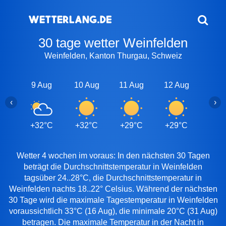
30 tage wetter Weinfelden
Weinfelden, Kanton Thurgau, Schweiz
9 Aug
10 Aug
11 Aug
12 Aug
13 A
‹
›
+32°C
+32°C
+29°C
+29°C
+29
Wetter 4 wochen im voraus: In den nächsten 30 Tagen
beträgt die Durchschnittstemperatur in Weinfelden
tagsüber 24..28°C, die Durchschnittstemperatur in
Weinfelden nachts 18..22° Celsius. Während der nächsten
30 Tage wird die maximale Tagestemperatur in Weinfelden
voraussichtlich 33°C (16 Aug), die minimale 20°C (31 Aug)
betragen. Die maximale Temperatur in der Nacht in