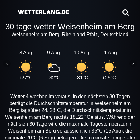
30 tage wetter Weisenheim am Berg
Weisenheim am Berg, Rheinland-Pfalz, Deutschland
8 Aug
9 Aug
10 Aug
11 Aug
12 A
‹
›
+27°C
+32°C
+31°C
+25°C
+27
Wetter 4 wochen im voraus: In den nächsten 30 Tagen
beträgt die Durchschnittstemperatur in Weisenheim am
Berg tagsüber 24..28°C, die Durchschnittstemperatur in
Weisenheim am Berg nachts 18..22° Celsius. Während der
nächsten 30 Tage wird die maximale Tagestemperatur in
Weisenheim am Berg voraussichtlich 35°C (15 Aug), die
minimale 20°C (6 Sep) betragen. Die maximale Temperatur