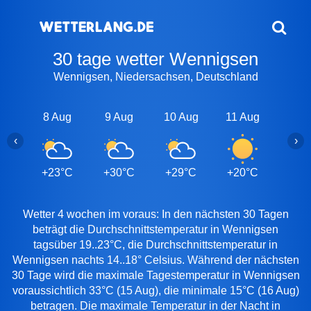
30 tage wetter Wennigsen
Wennigsen, Niedersachsen, Deutschland
8 Aug
9 Aug
10 Aug
11 Aug
12 A
‹
›
+23°C
+30°C
+29°C
+20°C
+21
Wetter 4 wochen im voraus: In den nächsten 30 Tagen
beträgt die Durchschnittstemperatur in Wennigsen
tagsüber 19..23°C, die Durchschnittstemperatur in
Wennigsen nachts 14..18° Celsius. Während der nächsten
30 Tage wird die maximale Tagestemperatur in Wennigsen
voraussichtlich 33°C (15 Aug), die minimale 15°C (16 Aug)
betragen. Die maximale Temperatur in der Nacht in