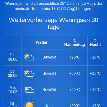
Wennigsen wird voraussichtlich 22° Celsius (15 Aug), die
minimale Temperatur 13°C (12 Aug) betragen.
Wettervorhersage Wennigsen 30
tage
t,
t,
Wetter
Nachmittag
Nacht
Sa.
Bewölkt
+23°C
+16°C
08.08
So.
Bewölkt
+30°C
+18°C
09.08
Mo.
Bewölkt
+29°C
+15°C
10.08
Di.
Klar
+20°C
+13°C