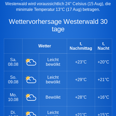
Westerwald wird voraussichtlich 24° Celsius (15 Aug), die
minimale Temperatur 13°C (17 Aug) betragen.
Wettervorhersage Westerwald 30
tage
t,
t,
Wetter
Nachmittag
Nacht
Sa.
Leicht
+23°C
+20°C
08.08
bewölkt
So.
Leicht
+29°C
+21°C
09.08
bewölkt
Mo.
Bewölkt
+28°C
+16°C
10.08
Di.
Leicht
+21°C
+15°C