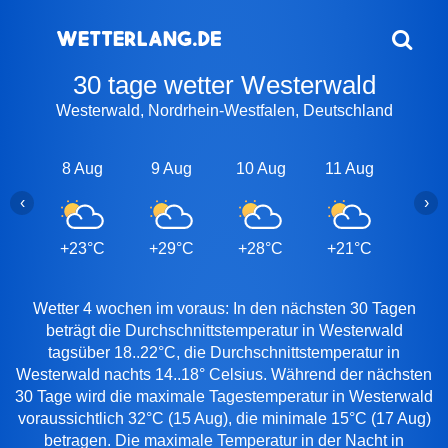
30 tage wetter Westerwald
Westerwald, Nordrhein-Westfalen, Deutschland
8 Aug
9 Aug
10 Aug
11 Aug
12 A
‹
›
+23°C
+29°C
+28°C
+21°C
+24
Wetter 4 wochen im voraus: In den nächsten 30 Tagen
beträgt die Durchschnittstemperatur in Westerwald
tagsüber 18..22°C, die Durchschnittstemperatur in
Westerwald nachts 14..18° Celsius. Während der nächsten
30 Tage wird die maximale Tagestemperatur in Westerwald
voraussichtlich 32°C (15 Aug), die minimale 15°C (17 Aug)
betragen. Die maximale Temperatur in der Nacht in